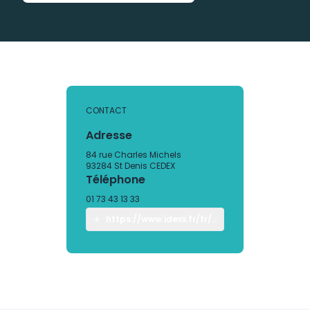
CONTACT
Adresse
84 rue Charles Michels
93284 St Denis CEDEX
Téléphone
01 73 43 13 33
https://www.idexx.fr/fr/veterinary/support/o