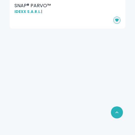
SNAP® PARVO™
IDEXX S.A.R.L.
|
Retour en 