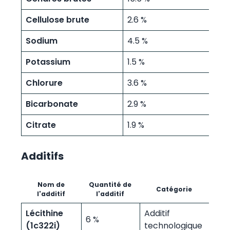
Cellulose brute
2.6 %
Sodium
4.5 %
Potassium
1.5 %
Chlorure
3.6 %
Bicarbonate
2.9 %
Citrate
1.9 %
Additifs
Nom de
Quantité de
Catégorie
l'additif
l'additif
Lécithine
Additif
6 %
(1c322i)
technologique