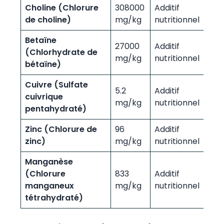
Choline (Chlorure
308000
Additif
de choline)
mg/kg
nutritionnel
Betaïne
27000
Additif
(Chlorhydrate de
mg/kg
nutritionnel
bétaïne)
Cuivre (Sulfate
5.2
Additif
cuivrique
mg/kg
nutritionnel
pentahydraté)
Zinc (Chlorure de
96
Additif
zinc)
mg/kg
nutritionnel
Manganèse
(Chlorure
833
Additif
manganeux
mg/kg
nutritionnel
tétrahydraté)