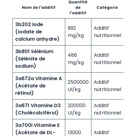
Quantité
Nom de l'additif
de
Catégorie
l'additif
3b202 Iode
992
Additif
(Iodate de
mg/kg
nutritionnel
calcium anhydre)
3b801 Sélénium
486
Additif
(Sélénite de
mg/kg
nutritionnel
sodium)
3a672a Vitamine A
2500000
Additif
(Acétate de
UI/kg
nutritionnel
rétinol)
3a671 Vitamine D3
200000
Additif
(Cholécalciférol)
UI/kg
nutritionnel
3a700i Vitamine E
(Acétate de DL-
13000
Additif