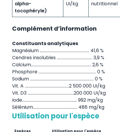
alpha-
UI/kg
nutritionnel
tocophéryle)
Complément d’information
Constituants analytiques
Magnésium .........…………………………….............. 41,6 %
Cendres insolubles ...........……………………….. 3,9 %
Calcium.......................…………………………………...... 2,6 %
Phosphore ........………………………………..................... 0 %
Sodium .................…………………………………................ 0 %
Vit. A ............…………..………………......2 500 000 UI/kg
Vit. D3 .............……………………………......200 000 UI/kg
Iode...............…………………………….............. 992 mg/kg
Sélénium.......…………………………............. 486 mg/kg
Utilisation pour l'espèce
Espèces
Utilisation pour l'espèce