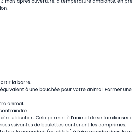
 3 mois après ouverture, à température ambiante, en pr
ion.
s.
sortir la barre.
équivalent à une bouchée pour votre animal. Former une
tre animal.
contraindre.
ère utilisation. Cela permet à l’animal de se familiariser 
prises suivantes de boulettes contenant les comprimés.
tte fois, le comprimé (ou gélule) à faire prendre dans le