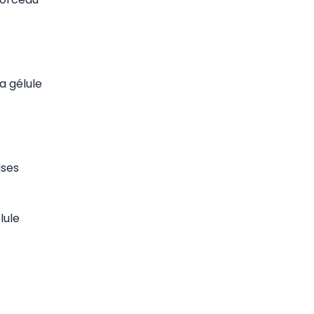
a gélule
ises
lule