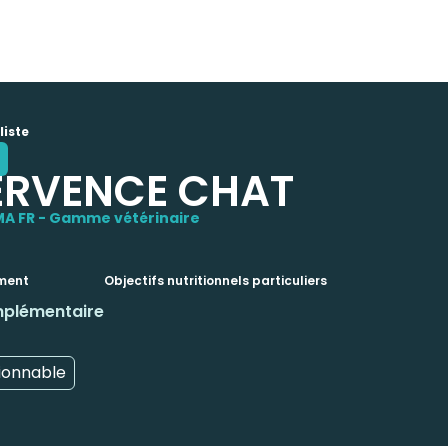
liste
ERVENCE CHAT
A FR - Gamme vétérinaire
iment
Objectifs nutritionnels particuliers
mplémentaire
ionnable