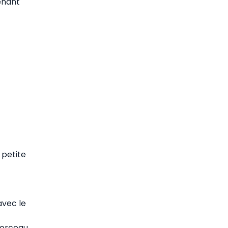
enant
 petite
avec le
 morceau