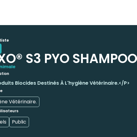
liste
XO® S3 PYO SHAMPOO
nimale
ation
uits Biocides Destinés À L'hygiène Vétérinaire.</p>
de
ène Vétérinaire.
ilisateurs
els
Public