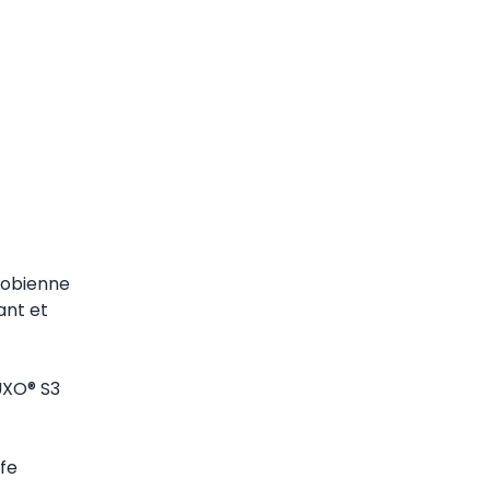
robienne
ant et
OUXO® S3
afe