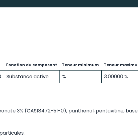
Fonction du composant
Teneur minimum
Teneur maxim
0
Substance active
%
3.00000 %
conate 3% (CAS18472-51-0), panthenol, pentavitine, base
particules.