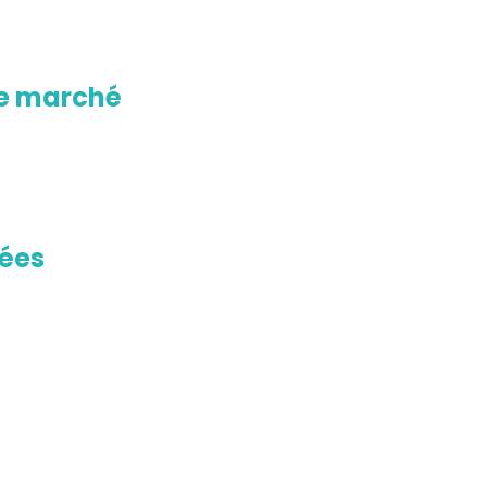
le marché
sées