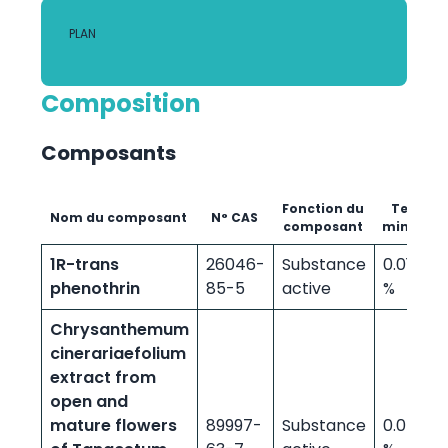
PLAN
Composition
Composants
Fonction du
Teneur
Nom du composant
N° CAS
composant
minimu
1R-trans
26046-
Substance
0.01000
phenothrin
85-5
active
%
Chrysanthemum
cinerariaefolium
extract from
open and
mature flowers
89997-
Substance
0.04800