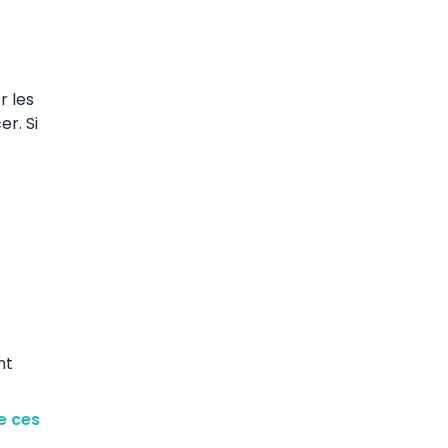
r les
er. Si
nt
de ces