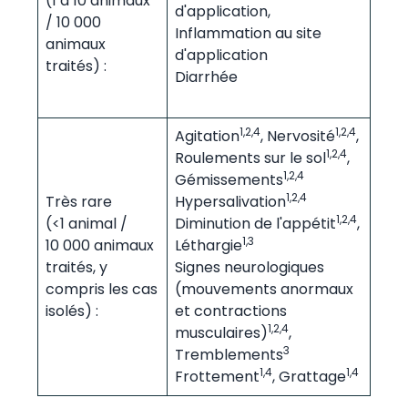
(1 à 10 animaux
d'application,
/ 10 000
Inflammation au site
animaux
d'application
traités) :
Diarrhée
1,2,4
1,2,4
Agitation
, Nervosité
,
1,2,4
Roulements sur le sol
,
1,2,4
Gémissements
1,2,4
Très rare
Hypersalivation
1,2,4
(<1 animal /
Diminution de l'appétit
,
1,3
10 000 animaux
Léthargie
traités, y
Signes neurologiques
compris les cas
(mouvements anormaux
isolés) :
et contractions
1,2,4
musculaires)
,
3
Tremblements
1,4
1,4
Frottement
, Grattage