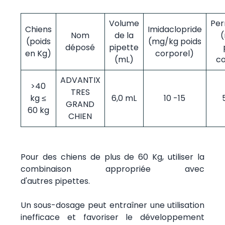
Volume
Per
Chiens
Imidaclopride
Nom
de la
(poids
(mg/kg poids
déposé
pipette
en Kg)
corporel)
(mL)
co
ADVANTIX
>40
TRES
kg ≤
6,0 mL
10 -15
GRAND
60 kg
CHIEN
Pour des chiens de plus de 60 Kg, utiliser la
combinaison appropriée avec
d'autres pipettes.
Un sous-dosage peut entraîner une utilisation
inefficace et favoriser le développement