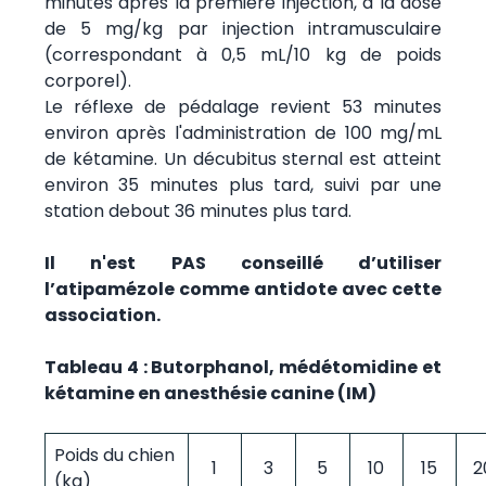
minutes après la première injection, à la dose
de 5 mg/kg par injection intramusculaire
(correspondant à 0,5 mL/10 kg de poids
corporel).
Le réflexe de pédalage revient 53 minutes
environ après l'administration de 100 mg/mL
de kétamine. Un décubitus sternal est atteint
environ 35 minutes plus tard, suivi par une
station debout 36 minutes plus tard.
Il n'est PAS conseillé d’utiliser
l’atipamézole comme antidote avec cette
association.
Tableau 4 : Butorphanol, médétomidine et
kétamine en anesthésie canine (IM)
Poids du chien
1
3
5
10
15
2
(kg)