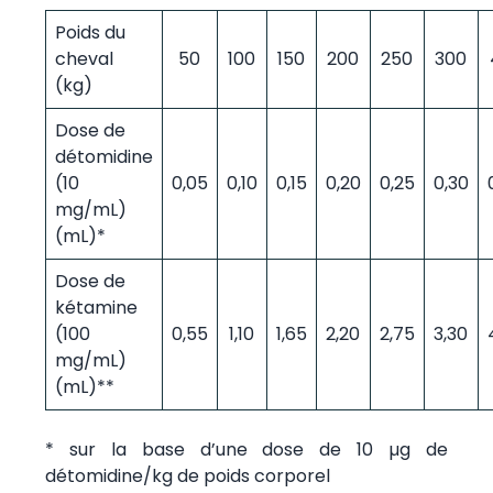
Poids du
cheval
50
100
150
200
250
300
(kg)
Dose de
détomidine
(10
0,05
0,10
0,15
0,20
0,25
0,30
mg/mL)
(mL)*
Dose de
kétamine
(100
0,55
1,10
1,65
2,20
2,75
3,30
mg/mL)
(mL)**
* sur la base d’une dose de 10 µg de
détomidine/kg de poids corporel