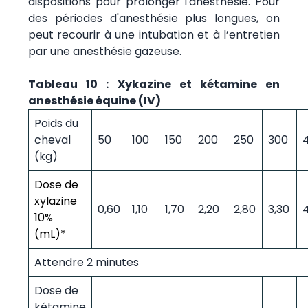
dispositions pour prolonger l'anesthésie. Pour
des périodes d'anesthésie plus longues, on
peut recourir à une intubation et à l’entretien
par une anesthésie gazeuse.
Tableau 10 : Xykazine et kétamine en
anesthésie équine (IV)
Poids du
cheval
50
100
150
200
250
300
(kg)
Dose de
xylazine
0,60
1,10
1,70
2,20
2,80
3,30
10%
(mL)*
Attendre 2 minutes
Dose de
kétamine