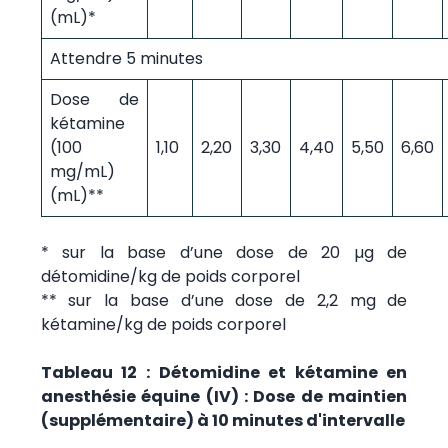
(mL)*
Attendre 5 minutes
Dose de
kétamine
(100
1,10
2,20
3,30
4,40
5,50
6,60
mg/mL)
(mL)**
* sur la base d’une dose de 20 µg de
détomidine/kg de poids corporel
** sur la base d’une dose de 2,2 mg de
kétamine/kg de poids corporel
Tableau 12 : Détomidine et kétamine en
anesthésie équine (IV) : Dose de maintien
(supplémentaire) à 10 minutes d'intervalle