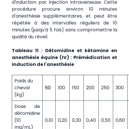
d'induction par injection intraveineuse. Cette
procédure procure environ 10 minutes
d'anesthésie supplémentaires, et peut être
répétée à des intervalles réguliers de 10
minutes (jusqu'à 5 fois) sans compromettre la
qualité du réveil.
Tableau 11 : Détomidine et kétamine en
anesthésie équine (IV) : Prémédication et
induction de l'anesthésie
Poids du
cheval
50
100
150
200
250
300
(kg)
Dose de
détomidine
(10
0,10
0,20
0,30
0,40
0,50
0,60
mg/mL)