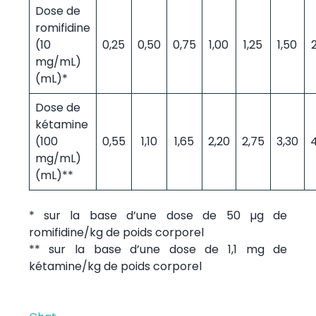
Dose de
romifidine
(10
0,25
0,50
0,75
1,00
1,25
1,50
mg/mL)
(mL)*
Dose de
kétamine
(100
0,55
1,10
1,65
2,20
2,75
3,30
mg/mL)
(mL)**
* sur la base d’une dose de 50 µg de
romifidine/kg de poids corporel
** sur la base d’une dose de 1,1 mg de
kétamine/kg de poids corporel