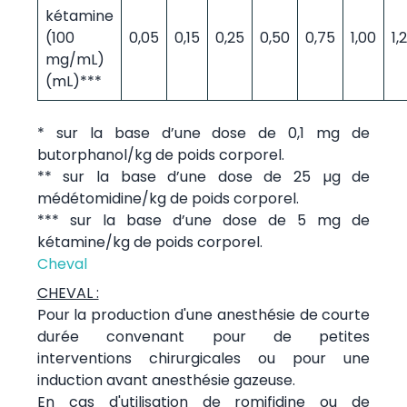
kétamine
(100
0,05
0,15
0,25
0,50
0,75
1,00
1,
mg/mL)
(mL)***
* sur la base d’une dose de 0,1 mg de
butorphanol/kg de poids corporel.
** sur la base d’une dose de 25 µg de
médétomidine/kg de poids corporel.
*** sur la base d’une dose de 5 mg de
kétamine/kg de poids corporel.
Cheval
CHEVAL :
Pour la production d'une anesthésie de courte
durée convenant pour de petites
interventions chirurgicales ou pour une
induction avant anesthésie gazeuse.
En cas d'utilisation de romifidine ou de