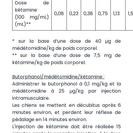
Dose de
kétamine
0,08
0,23
0,38
0,75
1,13
1,
(100 mg/mL)
(mL)**
* sur la base d’une dose de 40 µg de
médétomidine/kg de poids corporel.
** sur la base d’une dose de 7,5 mg de
kétamine/kg de poids corporel.
Butorphanol/médétomidine/kétamine :
Administrer le butorphanol à 0,1 mg/kg et la
médétomidine à 25 µg/kg par injection
intramusculaire.
Les chiens se mettent en décubitus après 6
minutes environ, et perdent leur réflexe de
pédalage en 14 minutes environ.
L'injection de kétamine doit être réalisée 15