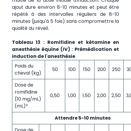
moitié de la dose initiale d'induction. Chaque
ajout dure environ 8-10 minutes et peut être
répété à des intervalles réguliers de 8-10
minutes (jusqu'à 5 fois) sans compromettre la
qualité du réveil.
Tableau 13 : Romifidine et kétamine en
anesthésie équine (IV) : Prémédication et
induction de l'anesthésie
Poids du
50
100
150
200
250
3
cheval (kg)
Dose de
romifidine
0,50
1,00
1,50
2,00
2,50
3,
(10 mg/mL)
(mL)*
Attendre 5-10 minutes
Dose de