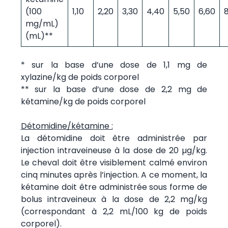
(100
1,10
2,20
3,30
4,40
5,50
6,60
8
mg/mL)
(mL)**
* sur la base d’une dose de 1,1 mg de
xylazine/kg de poids corporel
** sur la base d’une dose de 2,2 mg de
kétamine/kg de poids corporel
Détomidine/kétamine :
La détomidine doit être administrée par
injection intraveineuse à la dose de 20 µg/kg.
Le cheval doit être visiblement calmé environ
cinq minutes après l’injection. A ce moment, la
kétamine doit être administrée sous forme de
bolus intraveineux à la dose de 2,2 mg/kg
(correspondant à 2,2 mL/100 kg de poids
corporel).