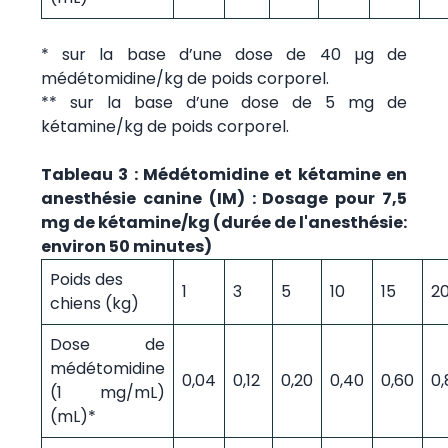
* sur la base d’une dose de 40 µg de
médétomidine/kg de poids corporel.
** sur la base d’une dose de 5 mg de
kétamine/kg de poids corporel.
Tableau 3 : Médétomidine et kétamine en
anesthésie canine (IM) : Dosage pour 7,5
mg de kétamine/kg (durée de l'anesthésie:
environ 50 minutes)
Poids des
1
3
5
10
15
2
chiens (kg)
Dose de
médétomidine
0,04
0,12
0,20
0,40
0,60
0,
(1 mg/mL)
(mL)*