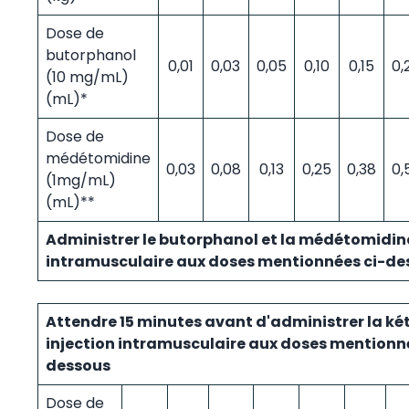
Dose de
butorphanol
0,01
0,03
0,05
0,10
0,15
0,
(10 mg/mL)
(mL)*
Dose de
médétomidine
0,03
0,08
0,13
0,25
0,38
0,
(1mg/mL)
(mL)**
Administrer le butorphanol et la médétomidine
intramusculaire aux doses mentionnées ci-de
Attendre 15 minutes avant d'administrer la k
injection intramusculaire aux doses mentionné
dessous
Dose de