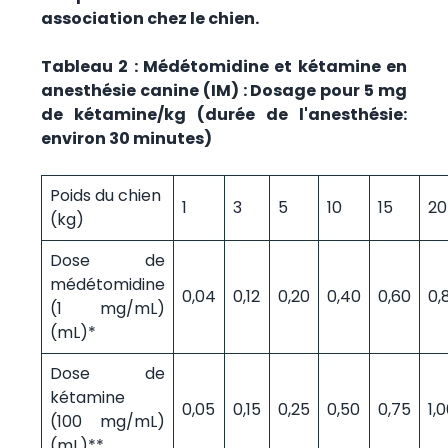
association chez le chien.
Tableau 2 : Médétomidine et kétamine en
anesthésie canine (IM) : Dosage pour 5 mg
de kétamine/kg (durée de l'anesthésie:
environ 30 minutes)
Poids du chien
1
3
5
10
15
20
(kg)
Dose de
médétomidine
0,04
0,12
0,20
0,40
0,60
0,
(1 mg/mL)
(mL)*
Dose de
kétamine
0,05
0,15
0,25
0,50
0,75
1,
(100 mg/mL)
(mL)**