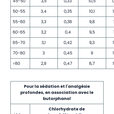
45-50
3,5
0,33
10,5
50-55
3,4
0,35
10,1
55-60
3,3
0,38
9,8
60-65
3,2
0,4
9,5
65-70
3,1
0,42
9,3
70-80
3
0,45
9
>80
2,9
0,47
8,7
Pour la sédation et l'analgésie
profondes, en association avec le
butorphanol
Chlorhydrate de