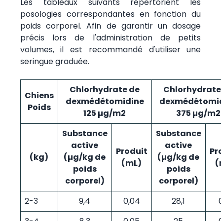
Les tableaux suivants répertorient les
posologies correspondantes en fonction du
poids corporel. Afin de garantir un dosage
précis lors de l'administration de petits
volumes, il est recommandé d'utiliser une
seringue graduée.
Chlorhydrate de
Chlorhydrate
Chiens
dexmédétomidine
dexmédétomi
Poids
125 µg/m2
375 µg/m2
Substance
Substance
active
active
Produit
Pr
(kg)
(µg/kg de
(µg/kg de
(mL)
(
poids
poids
corporel)
corporel)
2-3
9,4
0,04
28,1