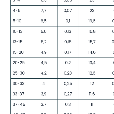
3-4
8,3
0,05
25
4-5
7,7
0,07
23
5-10
6,5
0,1
19,6
10-13
5,6
0,13
16,8
13-15
5,2
0,15
15,7
0
15-20
4,9
0,17
14,6
20-25
4,5
0,2
13,4
25-30
4,2
0,23
12,6
30-33
4
0,25
12
33-37
3,9
0,27
11,6
37-45
3,7
0,3
11