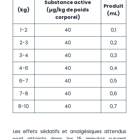
Substance active
Produit
(kg)
(µg/kg de poids
(mL)
corporel)
1-2
40
0,1
2-3
40
0,2
3-4
40
0,3
4-6
40
0,4
6-7
40
0,5
7-8
40
0,6
8-10
40
0,7
Les effets sédatifs et analgésiques attendus
sont atteints dans les 15 minutes suivant