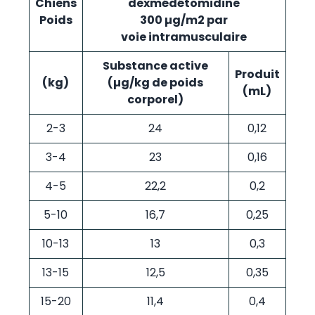
Chiens
dexmédétomidine
Poids
300 µg/m2 par
voie intramusculaire
Substance active
Produit
(kg)
(µg/kg de poids
(mL)
corporel)
2-3
24
0,12
3-4
23
0,16
4-5
22,2
0,2
5-10
16,7
0,25
10-13
13
0,3
13-15
12,5
0,35
15-20
11,4
0,4