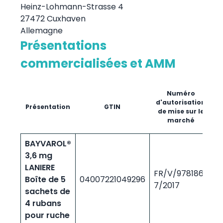
Heinz-Lohmann-Strasse 4
27472 Cuxhaven
Allemagne
Présentations
commercialisées et AMM
Numéro
d'autorisation
Présentation
GTIN
m
de mise sur le
marché
(
BAYVAROL®
3,6 mg
LANIERE
FR/V/9781866
Boîte de 5
04007221049296
5
7/2017
sachets de
4 rubans
pour ruche