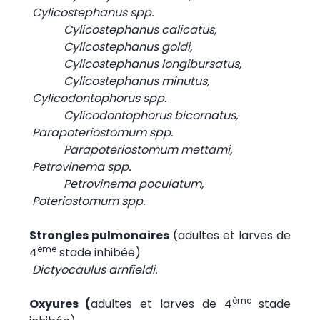
Cylicostephanus spp.
Cylicostephanus calicatus,
Cylicostephanus goldi,
Cylicostephanus longibursatus,
Cylicostephanus minutus,
Cylicodontophorus spp.
Cylicodontophorus bicornatus,
Parapoteriostomum spp.
Parapoteriostomum mettami,
Petrovinema spp.
Petrovinema poculatum,
Poteriostomum spp.
Strongles pulmonaires
(adultes et larves de
ème
4
stade inhibée)
Dictyocaulus arnfieldi.
ème
Oxyures (
adultes et larves de 4
stade