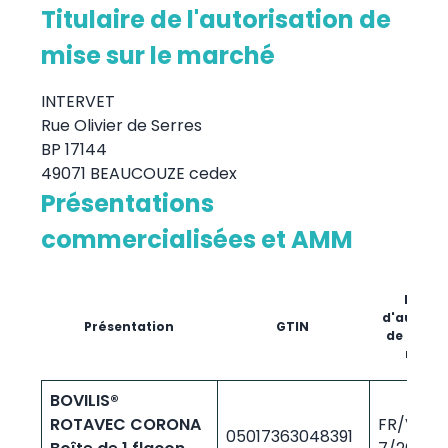
Titulaire de l'autorisation de
mise sur le marché
INTERVET
Rue Olivier de Serres
BP 17144
49071 BEAUCOUZE cedex
Présentations
commercialisées et AMM
Numé
d'autoris
Présentation
GTIN
de mise s
marc
BOVILIS®
ROTAVEC CORONA
FR/V/10
05017363048391