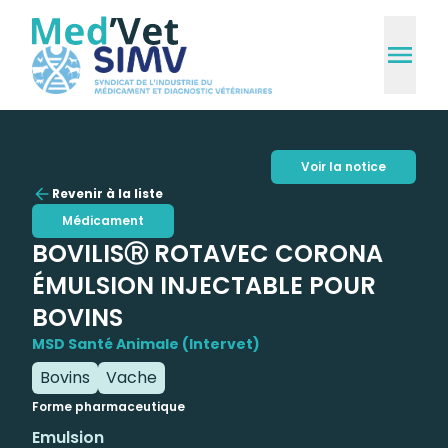
Voir la notice
Revenir à la liste
Médicament
BOVILISⓇ ROTAVEC CORONA
ÉMULSION INJECTABLE POUR
BOVINS
MSD Santé Animale (Intervet)
Bovins
Vache
Forme pharmaceutique
Emulsion