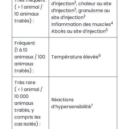
Très fréquent
2
d’injection
, chaleur au site
( > 1 animal /
2
d’injection
, granulome au
10 animaux
3
site d’injection
traités) :
4
Inflammation des muscles
5
Abcès au site d’injection
Fréquent
(1 à 10
6
animaux / 100
Température élevée
animaux
traités) :
Très rare
( < 1 animal /
10 000
Réactions
animaux
7
d’hypersensibilité
traités, y
compris les
cas isolés) :