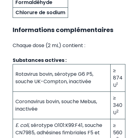
Formaldéhyde
Chlorure de sodium
Informations complémentaires
Chaque dose (2 mL) contient :
Substances actives :
≥
Rotavirus bovin, sérotype G6 P5,
874
souche UK-Compton, inactivée
1
U
≥
Coronavirus bovin, souche Mebus,
340
inactivée
2
U
E. coli
, sérotype O101:K99:F41, souche
≥
CN7985, adhésines fimbriales F5 et
560