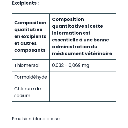
Excipients :
Composition
Composition
quantitative si cette
qualitative
information est
en excipients
essentielle à une bonne
et autres
administration du
composants
médicament vétérinaire
Thiomersal
0,032
– 0,069 mg
Formaldéhyde
Chlorure de
sodium
Emulsion blanc cassé.