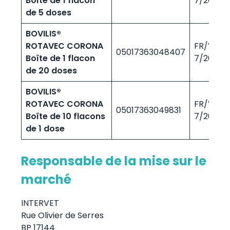
Boîte de 1 flacon
7/2000
de 5 doses
BOVILIS®
ROTAVEC CORONA
FR/V/10
05017363048407
Boîte de 1 flacon
7/2000
de 20 doses
BOVILIS®
ROTAVEC CORONA
FR/V/10
05017363049831
Boîte de 10 flacons
7/2000
de 1 dose
Responsable de la mise sur le
marché
INTERVET
Rue Olivier de Serres
BP 17144