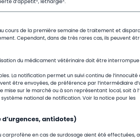
perte d’appétit
, léthargie
.
 au cours de la première semaine de traitement et dispar
tement. Cependant, dans de très rares cas, ils peuvent êt
tilisation du médicament vétérinaire doit être interrompue e
ables. La notification permet un suivi continu de l’innocuité
ivent être envoyées, de préférence par l’intermédiaire d’
n de mise sur le marché ou à son représentant local, soit à l
ystème national de notification. Voir la notice pour les
d’urgences, antidotes)
du carprofène en cas de surdosage aient été effectuées, 