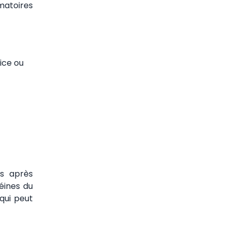
matoires
ice ou
s après
éines du
qui peut