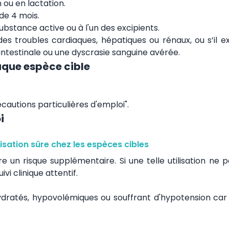
 ou en lactation.
 de 4 mois.
substance active ou à l'un des excipients.
es troubles cardiaques, hépatiques ou rénaux, ou s’il ex
intestinale ou une dyscrasie sanguine avérée.
aque espèce cible
écautions particulières d'emploi".
i
lisation sûre chez les espèces cibles
re un risque supplémentaire. Si une telle utilisation ne 
vi clinique attentif.
hydratés, hypovolémiques ou souffrant d'hypotension car 