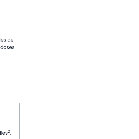
des de
s doses
2
lles
,