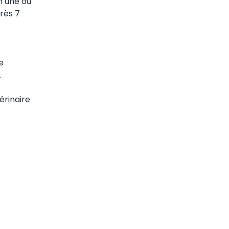
n une ou
près 7
e
.
érinaire