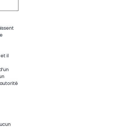
aissent
re
t il
 d’un
un
’autorité
aucun