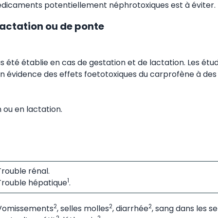
icaments potentiellement néphrotoxiques est à éviter.
 lactation ou de ponte
 été établie en cas de gestation et de lactation. Les étu
s en évidence des effets foetotoxiques du carprofène à de
 ou en lactation.
Trouble rénal.
1
Trouble hépatique
.
2
2
2
Vomissements
, selles molles
, diarrhée
, sang dans les se
2
2