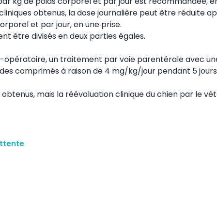
 par kg de poids corporel et par jour est recommandée, e
cliniques obtenus, la dose journalière peut être réduite a
rporel et par jour, en une prise.
nt être divisés en deux parties égales.
-opératoire, un traitement par voie parentérale avec un
 des comprimés à raison de 4 mg/kg/jour pendant 5 jours
btenus, mais la réévaluation clinique du chien par le vét
ttente