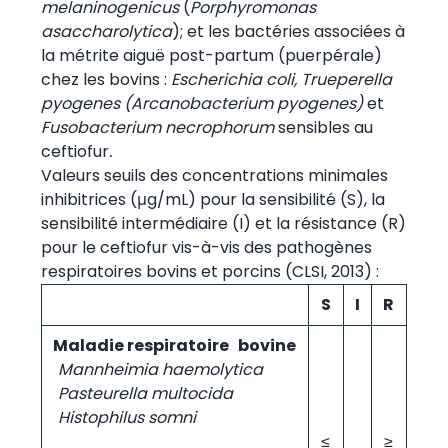
melaninogenicus
(
Porphyromonas
asaccharolytica
); et les bactéries associées à
la métrite aiguë post-partum (puerpérale)
chez les bovins :
Escherichia coli, Trueperella
pyogenes (Arcanobacterium pyogenes)
et
Fusobacterium necrophorum
sensibles au
ceftiofur
.
Valeurs seuils des concentrations minimales
inhibitrices (μg/mL) pour la sensibilité (S), la
sensibilité intermédiaire (I) et la résistance (R)
pour le ceftiofur vis-à-vis des pathogènes
respiratoires bovins et porcins (CLSI, 2013) :
S
I
R
Maladie respiratoire bovine
Mannheimia haemolytica
Pasteurella multocida
Histophilus somni
≤
≥