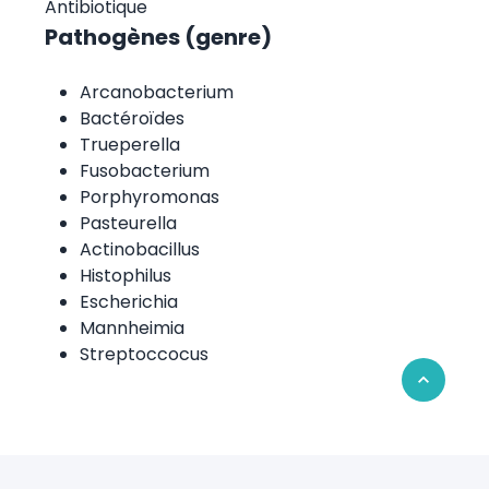
Antibiotique
Pathogènes (genre)
Arcanobacterium
Bactéroïdes
Trueperella
Fusobacterium
Porphyromonas
Pasteurella
Actinobacillus
Histophilus
Escherichia
Mannheimia
Streptoccocus
Retour en 