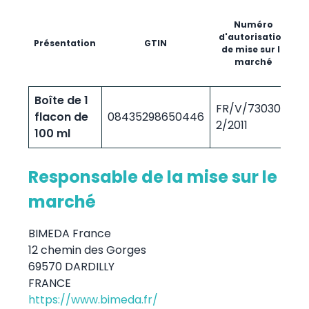
Numéro
p
d'autorisation
Présentation
GTIN
de mise sur le
marché
(
Boîte de 1
FR/V/7303041
flacon de
08435298650446
7
2/2011
100 ml
Responsable de la mise sur le
marché
BIMEDA France
12 chemin des Gorges
69570 DARDILLY
FRANCE
https://www.bimeda.fr/