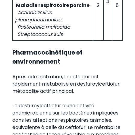
4
Maladie respiratoire porcine
2
8
Actinobacillus
pleuropneumoniae
Pasteurella multocida
Streptococcus suis
Pharmacocinétique et
environnement
Après administration, le ceftiofur est
rapidement métabolisé en desfuroylceftiofur,
métabolite actif principal.
Le desfuroylceftiofur a une activité
antimicrobienne sur les bactéries impliquées
dans les affections respiratoires animales,
équivalente à celle du ceftiofur. Le métabolite
actif est lié de façon réversible aux protéines