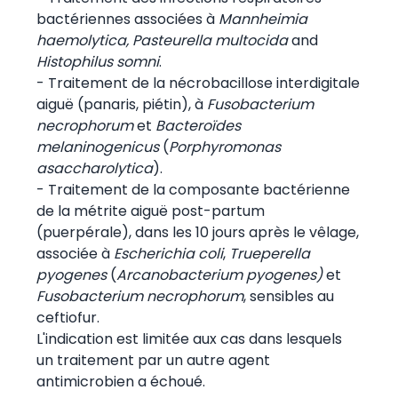
bactériennes associées à
Mannheimia
haemolytica, Pasteurella multocida
and
Histophilus somni
.
- Traitement de la nécrobacillose interdigitale
aiguë (panaris, piétin), à
Fusobacterium
necrophorum
et
Bacteroïdes
melaninogenicus
(
Porphyromonas
asaccharolytica
).
- Traitement de la composante bactérienne
de la métrite aiguë post-partum
(puerpérale), dans les 10 jours après le vêlage,
associée à
Escherichia coli
,
Trueperella
pyogenes
(
Arcanobacterium pyogenes)
et
Fusobacterium necrophorum
, sensibles au
ceftiofur.
L'indication est limitée aux cas dans lesquels
un traitement par un autre agent
antimicrobien a échoué.