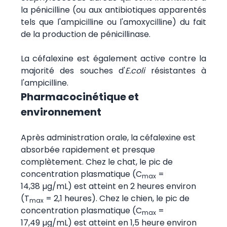
la pénicilline (ou aux antibiotiques apparentés
tels que l'ampicilline ou l'amoxycilline) du fait
de la production de pénicillinase.
La céfalexine est également active contre la
majorité des souches d'
E.coli
résistantes à
l'ampicilline.
Pharmacocinétique et
environnement
Après administration orale, la céfalexine est
absorbée rapidement et presque
complètement. Chez le chat, le pic de
concentration plasmatique (C
=
max
14,38 µg/mL) est atteint en 2 heures environ
(T
= 2,1 heures). Chez le chien, le pic de
max
concentration plasmatique (C
=
max
17,49 µg/mL) est atteint en 1,5 heure environ