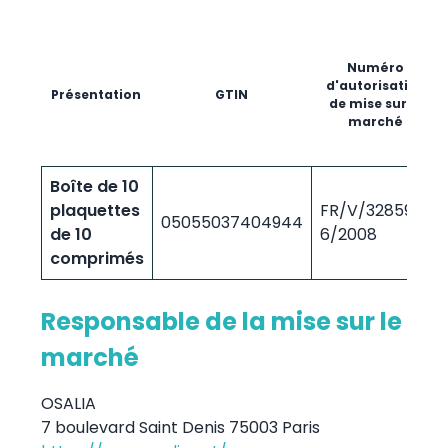
Numéro
d'autorisation
Présentation
GTIN
de mise sur le
marché
Boîte de 10
plaquettes
FR/V/3285934
05055037404944
de 10
6/2008
comprimés
Responsable de la mise sur le
marché
OSALIA
7 boulevard Saint Denis 75003 Paris