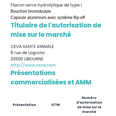
Flacon verre hydrolytique de type I
Bouchon bromobutyle
Capsule aluminium avec système flip-off
Titulaire de l'autorisation de
mise sur le marché
CEVA SANTE ANIMALE
8 rue de Logrono
33500 LIBOURNE
http://www.ceva.com
Présentations
commercialisées et AMM
Dat
Numéro
pre
d'autorisation
Présentation
GTIN
mis
de mise sur le
le m
marché
(ou