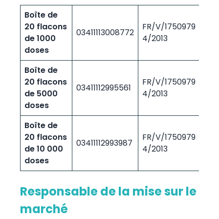
Boîte de
20 flacons
FR/V/1750979
03411113008772
6/11
de 1000
4/2013
doses
Boîte de
20 flacons
FR/V/1750979
03411112995561
6/11
de 5000
4/2013
doses
Boîte de
20 flacons
FR/V/1750979
03411112993987
6/11
de 10 000
4/2013
doses
Responsable de la mise sur le
marché