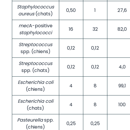
Staphylococcus
0,50
1
27,6
aureus
(chats)
mec
A-positive
16
32
82,0
staphylococci
Streptococcus
0,12
0,12
spp. (chiens)
Streptococcus
0,12
0,12
4,0
spp. (chats)
Escherichia coli
4
8
99,1
(chiens)
Escherichia coli
4
8
100
(chats)
Pasteurella
spp.
0,25
0,25
(chiens)