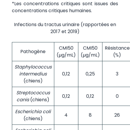
*Les concentrations critiques sont issues des
concentrations critiques humaines.
Infections du tractus urinaire (rapportées en
2017 et 2019)
CMI50
CMI50
Résistance
Pathogène
(µg/mL)
(µg/mL)
(%)
Staphylococcus
intermedius
0,12
0,25
3
(chiens)
Streptococcus
0,12
0,12
0
canis
(chiens)
Escherichia coli
4
8
26
(chiens)