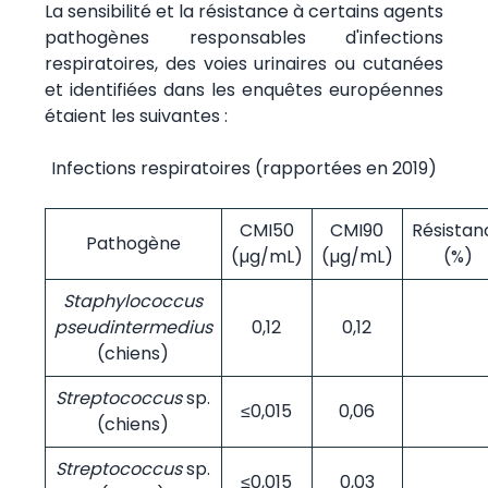
La sensibilité et la résistance à certains agents
pathogènes responsables d'infections
respiratoires, des voies urinaires ou cutanées
et identifiées dans les enquêtes européennes
étaient les suivantes :
Infections respiratoires (rapportées en 2019)
CMI50
CMI90
Résistan
Pathogène
(µg/mL)
(µg/mL)
(%)
Staphylococcus
pseudintermedius
0,12
0,12
(chiens)
Streptococcus
sp.
≤0,015
0,06
(chiens)
Streptococcus
sp.
≤0,015
0,03