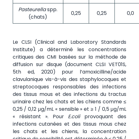
Pasteurella
spp.
0,25
0,25
0,0
(chats)
Le CLSI (Clinical and Laboratory Standards
Institute) a déterminé les concentrations
critiques des CMI basées sur la méthode de
diffusion sur disque (document CLSI VET01S,
5th ed, 2020) pour l’amoxicilline/acide
clavulanique vis-à-vis des staphylocoques et
streptocoques responsables des infections
des tissus mous et des infections du tractus
urinaire chez les chats et les chiens comme ≤
0,25 / 0,12 μg/mL « sensible » et ≥ 1 / 0,5 μg/mL
« résistant ». Pour
E.coli
provoquant des
infections cutanées et des tissus mous chez
les chats et les chiens, la concentration
critique de sensibilité est déterminée à ≤ 0,25 /