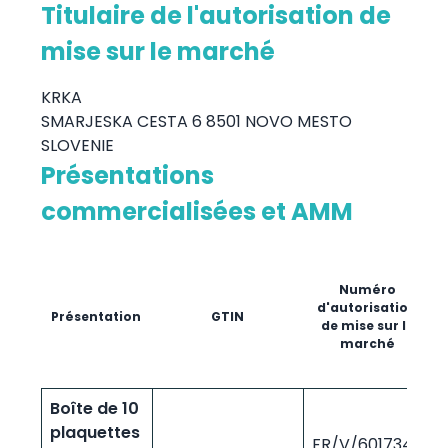
Titulaire de l'autorisation de
mise sur le marché
KRKA
SMARJESKA CESTA 6 8501 NOVO MESTO
SLOVENIE
Présentations
commercialisées et AMM
p
Numéro
d'autorisation
Présentation
GTIN
de mise sur le
marché
Boîte de 10
plaquettes
FR/V/6017344