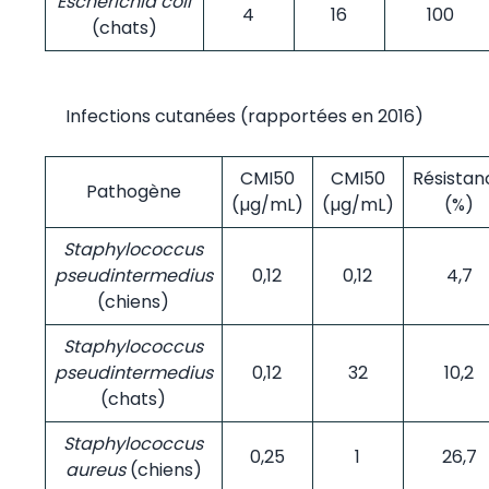
Escherichia coli
4
16
100
(chats)
Infections cutanées (rapportées en 2016)
CMI50
CMI50
Résistan
Pathogène
(µg/mL)
(µg/mL)
(%)
Staphylococcus
pseudintermedius
0,12
0,12
4,7
(chiens)
Staphylococcus
pseudintermedius
0,12
32
10,2
(chats)
Staphylococcus
0,25
1
26,7
aureus
(chiens)