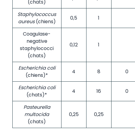
(chats)
Staphylococcus
0,5
1
aureus
(chiens)
Coagulase-
negative
0,12
1
staphylococci
(chats)
Escherichia coli
4
8
0
(chiens)*
Escherichia coli
4
16
0
(chats)*
Pasteurella
multocida
0,25
0,25
(chats)