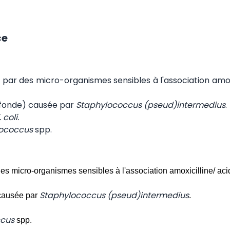
ce
par des micro-organismes sensibles à l'association amoxi
rofonde) causée par
Staphylococcus (pseud)intermedius
.
. coli.
tococcus
spp.
es micro-organismes sensibles à l'association amoxicilline/ aci
Staphylococcus (pseud)intermedius
 causée par
.
ccus
spp.