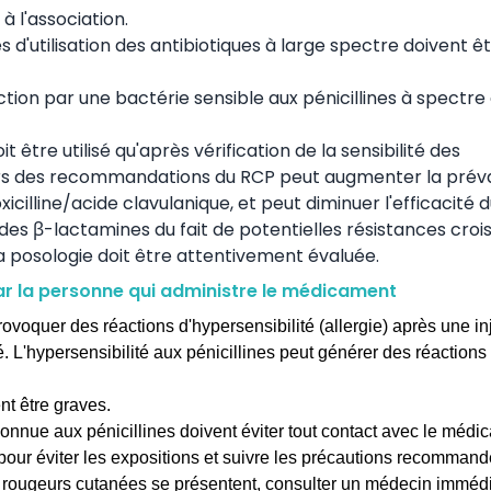
à l'association.
les d'utilisation des antibiotiques à large spectre doivent ê
ction par une bactérie sensible aux pénicillines à spectre 
t être utilisé qu'après vérification de la sensibilité des
dehors des recommandations du RCP peut augmenter la pré
icilline/acide clavulanique, et peut diminuer l'efficacité 
 des β-lactamines du fait de potentielles résistances croi
la posologie doit être attentivement évaluée.
ar la personne qui administre le médicament
ovoquer des réactions d'hypersensibilité (allergie) après une in
. L'hypersensibilité aux pénicillines peut générer des réactions
nt être graves.
onnue aux pénicillines doivent éviter tout contact avec le médi
 pour éviter les expositions et suivre les précautions recommand
 rougeurs cutanées se présentent, consulter un médecin imméd