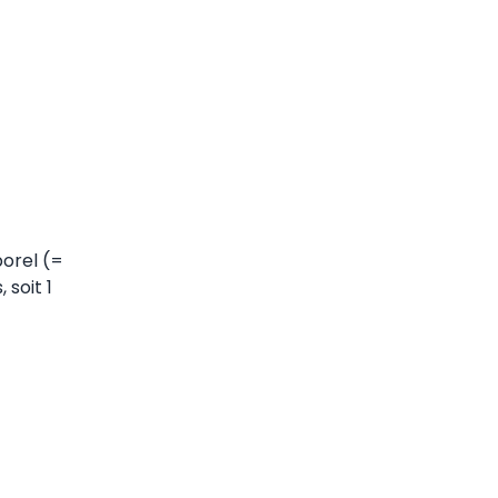
porel (=
 soit 1