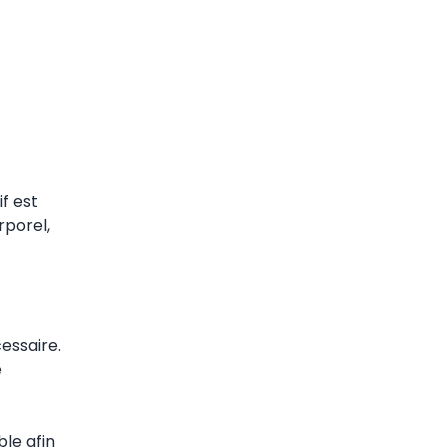
if est
rporel,
essaire.
e
ble afin