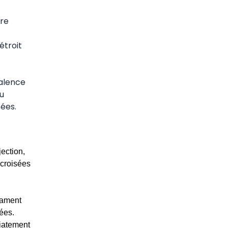
tre
étroit
valence
du
sées.
jection,
 croisées
cament
ées.
iatement