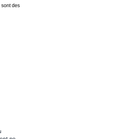
s sont des
u
ment ne