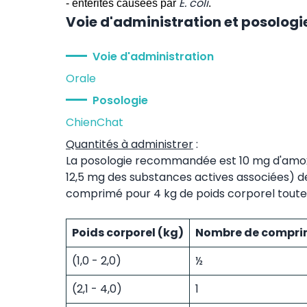
E. coli
- entérites causées par
.
Voie d'administration et posologi
Voie d'administration
Orale
Posologie
Chien
Chat
Quantités à administrer
:
La posologie recommandée est 10 mg d'amoxic
12,5 mg des substances actives associées) deux
comprimé pour 4 kg de poids corporel toutes
Poids corporel (kg)
Nombre de comprimé
(1,0 - 2,0)
½
(2,1 - 4,0)
1