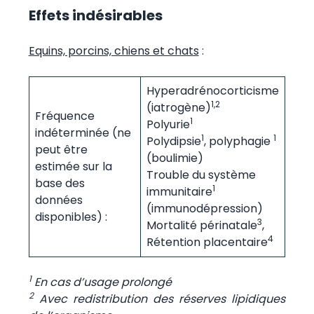
Effets indésirables
Equins, porcins, chiens et chats
:
Hyperadrénocorticisme
1,2
(iatrogène)
Fréquence
1
Polyurie
indéterminée (ne
1
1
Polydipsie
, polyphagie
peut être
(boulimie)
estimée sur la
Trouble du système
base des
1
immunitaire
données
(immunodépression)
disponibles) :
3
Mortalité périnatale
,
4
Rétention placentaire
1
En cas d’usage prolongé
2
Avec redistribution des réserves lipidiques