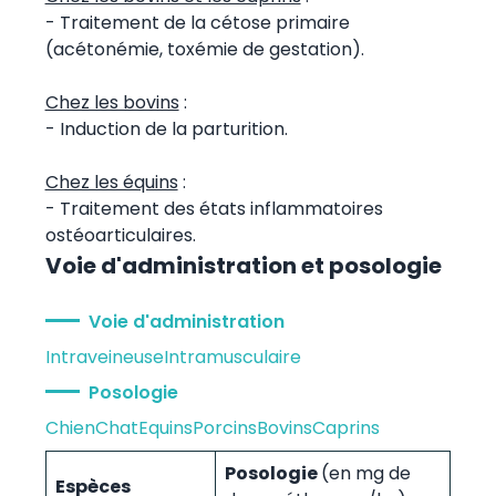
- Traitement de la cétose primaire
(acétonémie, toxémie de gestation).
Chez les bovins
:
- Induction de la parturition.
Chez les équins
:
- Traitement des états inflammatoires
ostéoarticulaires.
Voie d'administration et posologie
Voie d'administration
Intraveineuse
Intramusculaire
Posologie
Chien
Chat
Equins
Porcins
Bovins
Caprins
Posologie
(en mg de
Espèces