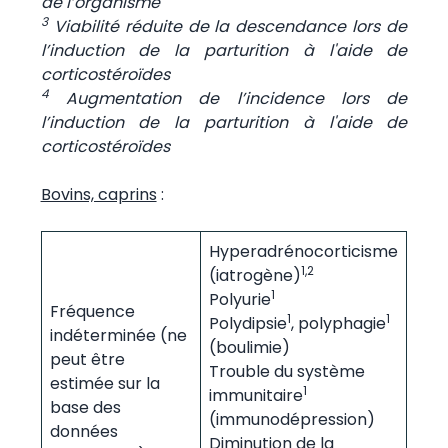
de l’organisme
3
Viabilité réduite de la descendance lors de
l’induction de la parturition à l'aide de
corticostéroïdes
4
Augmentation de l’incidence lors de
l’induction de la parturition à l'aide de
corticostéroïdes
Bovins, caprins
:
Hyperadrénocorticisme
1,2
(iatrogène)
1
Polyurie
Fréquence
1
1
Polydipsie
, polyphagie
indéterminée (ne
(boulimie)
peut être
Trouble du système
estimée sur la
1
immunitaire
base des
(immunodépression)
données
Diminution de la