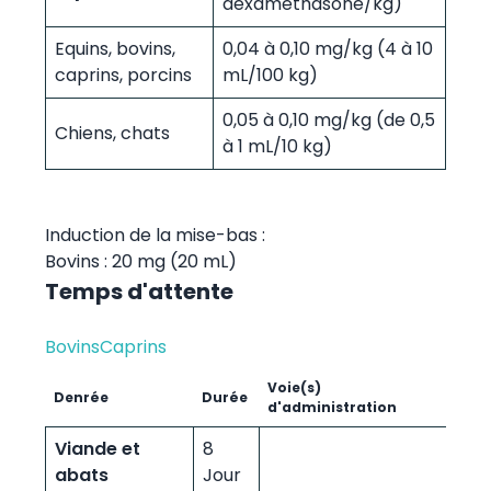
dexaméthasone/kg)
Equins, bovins,
0,04 à 0,10 mg/kg (4 à 10
caprins, porcins
mL/100 kg)
0,05 à 0,10 mg/kg (de 0,5
Chiens, chats
à 1 mL/10 kg)
Induction de la mise-bas :
Bovins : 20 mg (20 mL)
Temps d'attente
Bovins
Caprins
Voie(s)
Denrée
Durée
d'administration
Viande et
8
abats
Jour