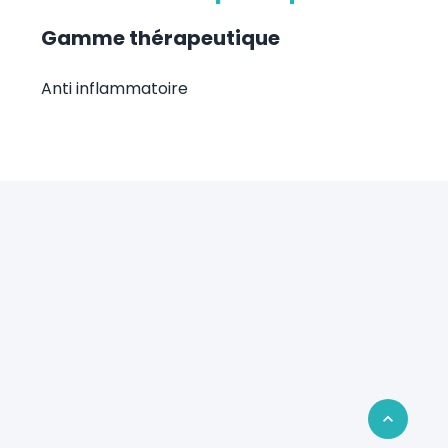
Gamme thérapeutique
Anti inflammatoire
Retour en 