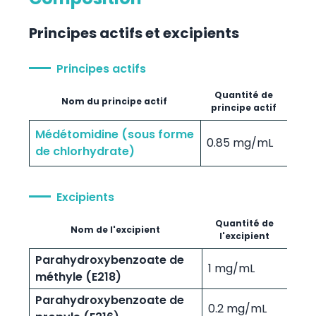
Principes actifs et excipients
Principes actifs
Quantité de
Nom du principe actif
principe actif
Médétomidine (sous forme
0.85 mg/mL
de chlorhydrate)
Excipients
Quantité de
Nom de l'excipient
l'excipient
Parahydroxybenzoate de
1 mg/mL
méthyle (E218)
Parahydroxybenzoate de
0.2 mg/mL