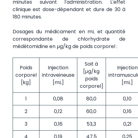
minutes suivant l'administration. L'effet
clinique est dose-dépendant et dure de 30 à
180 minutes.
Dosages du médicament en mL et quantité
correspondante de chlorhydrate de
médétomidine en µg/kg de poids corporel :
Soit à
Poids
Injection
Injection
[μg/kg
corporel
intraveineuse
intramuscul
poids
[kg]
[mL]
[mL]
corporel]
1
0,08
80,0
0,10
2
0,12
60,0
0,16
3
0,16
53,3
0,21
4
0,19
47,5
0,25