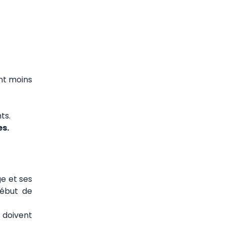
nt moins
ts.
es.
e et ses
début de
r doivent