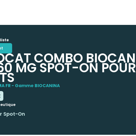
liste
nt
OCAT COMBO BIOCAN
0 MG SPOT-ON POUR
TS
A FR - Gamme BIOCANINA
t
eutique
ur Spot-On