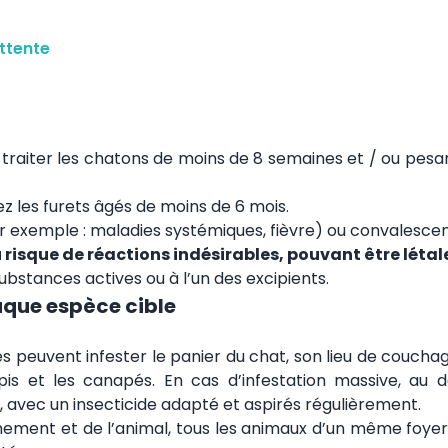
ttente
 traiter les chatons de moins de 8 semaines et / ou pesa
z les furets âgés de moins de 6 mois.
r exemple : maladies systémiques, fièvre) ou convalescen
u risque de réactions indésirables, pouvant être létal
substances actives ou à l’un des excipients.
aque espèce cible
peuvent infester le panier du chat, son lieu de couchag
is et les canapés. En cas d’infestation massive, au 
, avec un insecticide adapté et aspirés régulièrement.
onnement et de l’animal, tous les animaux d’un même foye