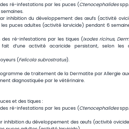
des ré-infestations par les puces (
Ctenocephalides
spp.
4 semaines.
ar inhibition du développement des œufs (activité ovici
les puces adultes (activité larvicide) pendant 6 semain
des ré-infestations par les tiques (
Ixodes ricinus
,
Derm
fait d’une activité acaricide persistant, selon les
royeurs (
Felicola subrostratus
).
ogramme de traitement de la Dermatite par Allergie aux
ment diagnostiquée par le vétérinaire.
uces et des tiques :
des ré-infestations par les puces (
Ctenocephalides
spp.
r inhibition du développement des œufs (activité ovicide
s puces adultes (activité larvicide).