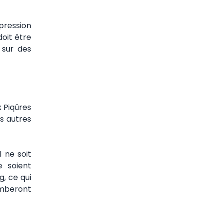
 pression
doit être
 sur des
 Piqûres
es autres
 ne soit
e soient
, ce qui
tomberont