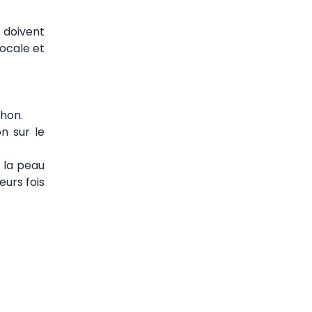
s doivent
locale et
chon.
n sur le
e la peau
eurs fois