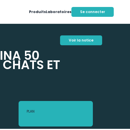
Produits
Laboratoires
Se connecter
Voir la notice
INA 50
 CHATS ET
PLAN