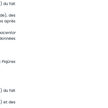
) du fait
de), des
es après
acentor
 données
 Piqûres
) du fait
) et des