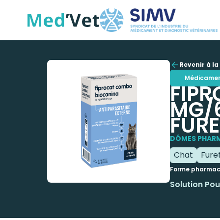
Revenir à la 
Médicame
FIPR
MG/6
FURE
DÔMES PHARM
Chat
Fure
Forme pharmac
Solution Po