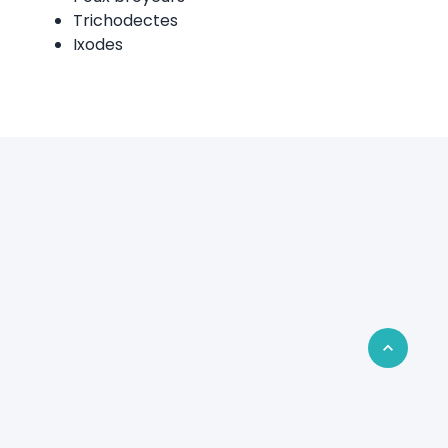
Trichodectes
Ixodes
Retour en 