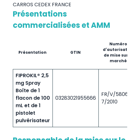
CARROS CEDEX FRANCE
Présentations
commercialisées et AMM
Numéro
d'autorisation
Présentation
GTIN
de mise sur le
marché
FIPROKIL® 2,5
mg Spray
Boîte de 1
FR/V/5806761
flacon de 100
03283021955666
7/2010
mL et de 1
pistolet
pulvérisateur