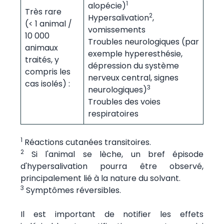
1
alopécie)
Très rare
2
Hypersalivation
,
(< 1 animal /
vomissements
10 000
Troubles neurologiques (par
animaux
exemple hyperesthésie,
traités, y
dépression du système
compris les
nerveux central, signes
cas isolés) :
3
neurologiques)
Troubles des voies
respiratoires
1
Réactions cutanées transitoires.
2
Si l'animal se lèche, un bref épisode
d'hypersalivation pourra être observé,
principalement lié à la nature du solvant.
3
Symptômes réversibles.
Il est important de notifier les effets