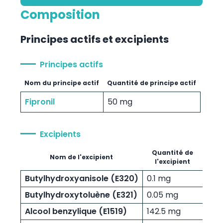
Composition
Principes actifs et excipients
Principes actifs
Nom du principe actif
Quantité de principe actif
Fipronil
50 mg
Excipients
Quantité de
Nom de l'excipient
l'excipient
Butylhydroxyanisole (E320)
0.1 mg
Butylhydroxytoluène (E321)
0.05 mg
Alcool benzylique (E1519)
142.5 mg