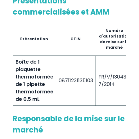
Présentations
commercialisées et AMM
Numéro
d'autorisation
Présentation
GTIN
de mise sur le
marché
Boîte de 1
plaquette
thermoformée
FR/V/1304315
08711231135103
4
de 1 pipette
7/2014
thermoformée
de 0,5 mL
Responsable de la mise sur le
marché