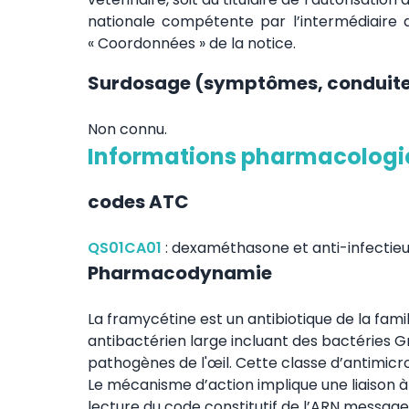
nationale compétente par l’intermédiaire d
« Coordonnées » de la notice.
Surdosage (symptômes, conduite 
Non connu.
Informations pharmacolog
codes ATC
QS01CA01
:
dexaméthasone et anti-infectie
Pharmacodynamie
La framycétine est un antibiotique de la fam
antibactérien large incluant des bactéries G
pathogènes de l'œil. Cette classe d’antimicr
Le mécanisme d’action implique une liaison à
lecture du code constitutif de l’ARN message