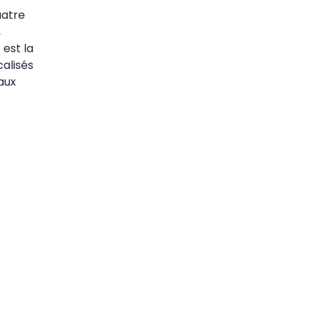
uatre
,
 est la
alisés
aux