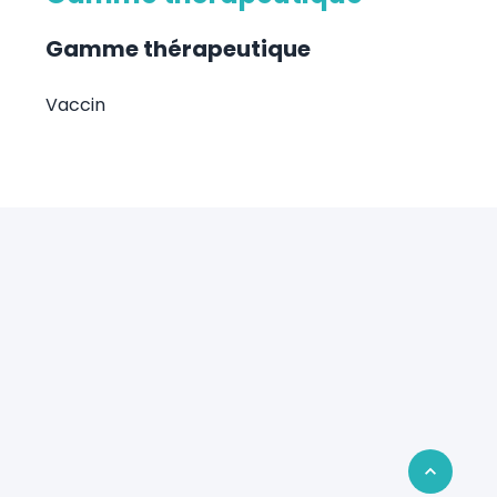
Gamme thérapeutique
Vaccin
Retour en 