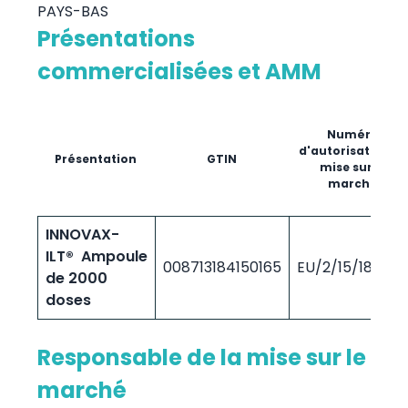
PAYS-BAS
Présentations
commercialisées et AMM
Numéro
d'autorisation de
Présentation
GTIN
mise sur le
marché
INNOVAX-
ILT® Ampoule
008713184150165
EU/2/15/182/00
de 2000
doses
Responsable de la mise sur le
marché