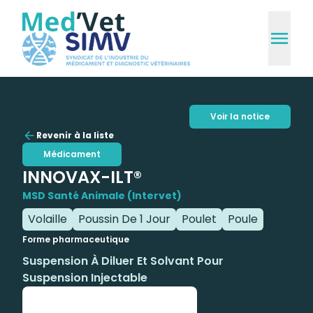
Voir la notice
Revenir à la liste
Médicament
INNOVAX-ILT®
MSD Santé Animale (Intervet)
Volaille
Poussin De 1 Jour
Poulet
Poule
Forme pharmaceutique
Suspension À Diluer Et Solvant Pour
Suspension Injectable