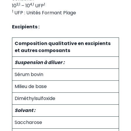
3,1
4,1
1
10
– 10
UFP
1
UFP : Unités Formant Plage
Excipients :
Composition qualitative en excipients
et autres composants
Suspension à diluer :
Sérum bovin
Milieu de base
Diméthylsulfoxide
Solvant :
Saccharose