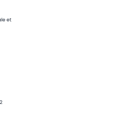
le et
2