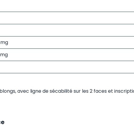
 mg
 mg
ongs, avec ligne de sécabilité sur les 2 faces et inscript
ce