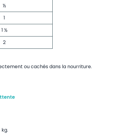
½
1
1 ½
2
ectement ou cachés dans la nourriture.
ttente
 kg.