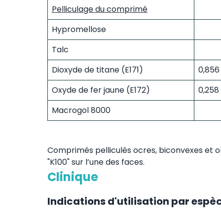
Pelliculage du comprimé
Hypromellose
Talc
Dioxyde de titane (E171)
0,856
Oxyde de fer jaune (E172)
0,258
Macrogol 8000
Comprimés pelliculés ocres, biconvexes et obl
"K100" sur l’une des faces.
Clinique
Indications d'utilisation par espè