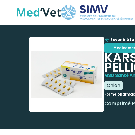
Revenir à la 
Médicame
KAR
PELL
MSD Santé An
Chien
Forme pharmac
Comprimé Pe