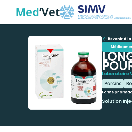
Revenir à la 
Médicame
LONG
POUR
Laboratoire 
Porcins
Bo
Forme pharmac
Solution Inj