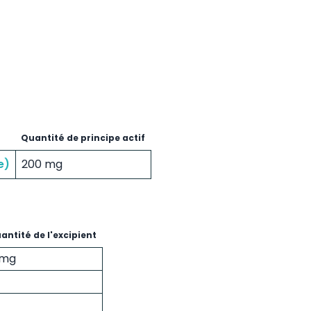
Quantité de principe actif
e)
200 mg
antité de l'excipient
 mg