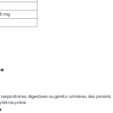
15 mg
ce
respiratoires, digestives ou génito-urinaires, des panaris
ytétracycline.
e