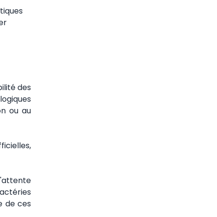
tiques
er
ilité des
ologiques
ion ou au
cielles,
d'attente
actéries
e de ces