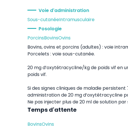
Voie d'administration
Sous-cutanée
Intramusculaire
Posologie
Porcins
Bovins
Ovins
Bovins, ovins et porcins (adultes) : voie intra
Porcelets : voie sous-cutanée.
20 mg d’oxytétracycline/kg de poids vif en une
poids vif.
Si des signes cliniques de maladie persisten
administration de 20 mg d’oxytétracycline p
Ne pas injecter plus de 20 ml de solution par s
Temps d'attente
Bovins
Ovins