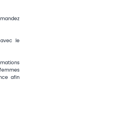
demandez
 avec le
rmations
s femmes
nce afin