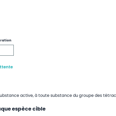
tration
ttente
a substance active, à toute substance du groupe des tétra
aque espèce cible