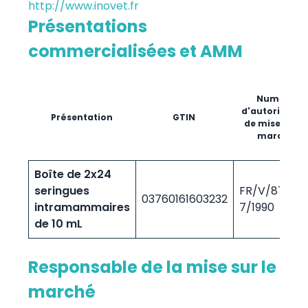
http://www.inovet.fr
Présentations
commercialisées et AMM
Numéro
d'autorisatio
Présentation
GTIN
de mise sur le
marché
Boîte de 2x24
seringues
FR/V/870231
03760161603232
intramammaires
7/1990
de 10 mL
Responsable de la mise sur le
marché