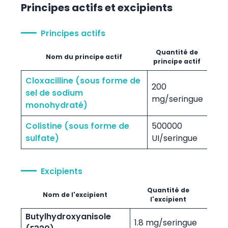
Principes actifs et excipients
Principes actifs
Quantité de
Nom du principe actif
principe actif
Cloxacilline (sous forme de
200
sel de sodium
mg/seringue
monohydraté)
Colistine (sous forme de
500000
sulfate)
UI/seringue
Excipients
Quantité de
Nom de l'excipient
l'excipient
Butylhydroxyanisole
1.8 mg/seringue