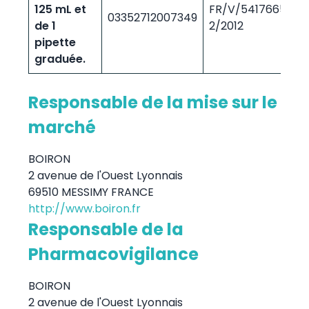
125 mL et
FR/V/5417665
03352712007349
6
de 1
2/2012
pipette
graduée.
Responsable de la mise sur le
marché
BOIRON
2 avenue de l'Ouest Lyonnais
69510 MESSIMY FRANCE
http://www.boiron.fr
Responsable de la
Pharmacovigilance
BOIRON
2 avenue de l'Ouest Lyonnais