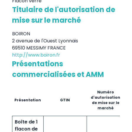
Flacon verre
Titulaire de l'autorisation de
mise sur le marché
BOIRON
2 avenue de l'Ouest Lyonnais
69510 MESSIMY FRANCE
http://www.boiron.fr
Présentations
commercialisées et AMM
Numéro
p
d'autorisation
Présentation
GTIN
mi
de mise sur le
marché
(
Boîte de 1
flacon de