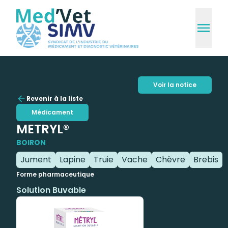
Voir la notice
Revenir à la liste
Médicament
METRYL®
BOIRON
Jument
Lapine
Truie
Vache
Chèvre
Brebis
Forme pharmaceutique
Solution Buvable