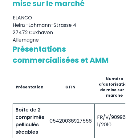
mise sur le marché
ELANCO
Heinz-Lohmann-Strasse 4
27472 Cuxhaven
Allemagne
Présentations
commercialisées et AMM
Numéro
d'autorisation
Présentation
GTIN
de mise sur le
marché
Boîte de 2
comprimés
FR/V/9099646
05420036927556
pelliculés
1/2010
sécables