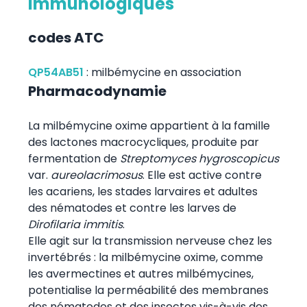
immunologiques
codes ATC
QP54AB51
:
milbémycine en association
Pharmacodynamie
La milbémycine oxime appartient à la famille
des lactones macrocycliques, produite par
fermentation de
Streptomyces hygroscopicus
var.
aureolacrimosus
. Elle est active contre
les acariens, les stades larvaires et adultes
des nématodes et contre les larves de
Dirofilaria immitis
.
Elle agit sur la transmission nerveuse chez les
invertébrés : la milbémycine oxime, comme
les avermectines et autres milbémycines,
potentialise la perméabilité des membranes
des nématodes et des insectes vis-à-vis des