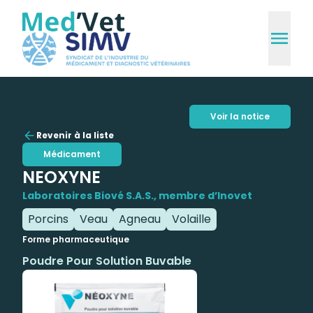
Voir la notice
Revenir à la liste
Médicament
NEOXYNE
Laboratoires Biové S.A.S., membre d’Inovet
Porcins
Veau
Agneau
Volaille
Forme pharmaceutique
Poudre Pour Solution Buvable