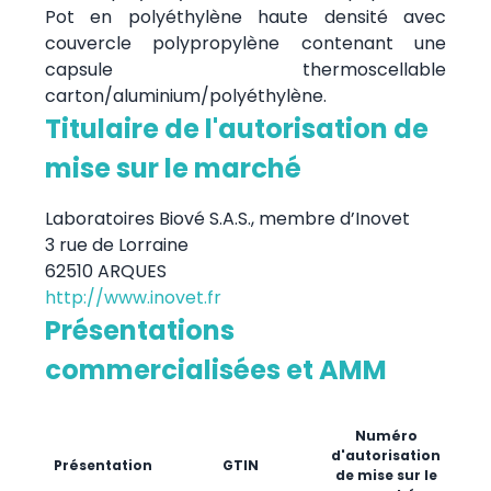
Pot en polyéthylène haute densité avec
couvercle polypropylène contenant une
capsule thermoscellable
carton/aluminium/polyéthylène.
Titulaire de l'autorisation de
mise sur le marché
Laboratoires Biové S.A.S., membre d’Inovet
3 rue de Lorraine
62510 ARQUES
http://www.inovet.fr
Présentations
commercialisées et AMM
D
Numéro
pr
d'autorisation
Présentation
GTIN
mis
de mise sur le
m