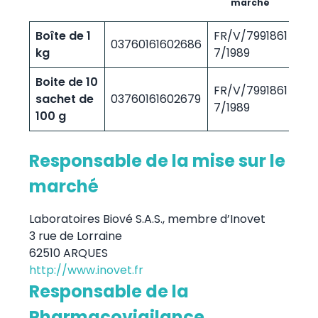
marché
(o
Boîte de 1
FR/V/7991861
03760161602686
5/2
kg
7/1989
Boite de 10
FR/V/7991861
sachet de
03760161602679
5/2
7/1989
100 g
Responsable de la mise sur le
marché
Laboratoires Biové S.A.S., membre d’Inovet
3 rue de Lorraine
62510 ARQUES
http://www.inovet.fr
Responsable de la
Pharmacovigilance