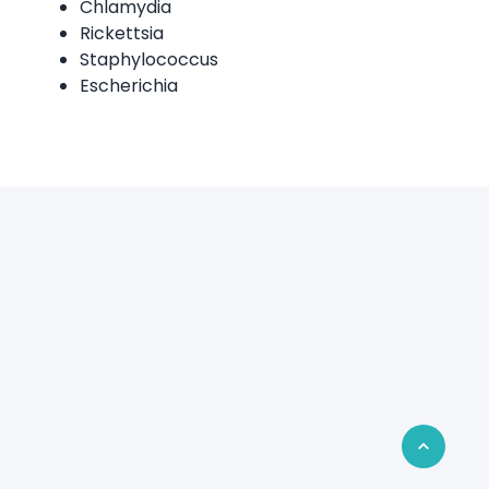
Chlamydia
Rickettsia
Staphylococcus
Escherichia
Retour en 