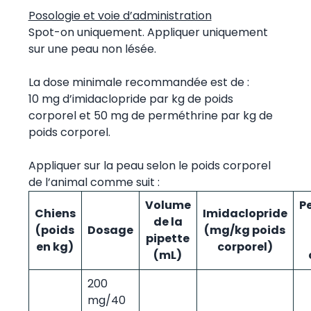
Posologie et voie d’administration
Spot-on uniquement. Appliquer uniquement
sur une peau non lésée.
La dose minimale recommandée est de :
10 mg d’imidaclopride par kg de poids
corporel et 50 mg de perméthrine par kg de
poids corporel.
Appliquer sur la peau selon le poids corporel
de l’animal comme suit :
Volume
P
Chiens
Imidaclopride
de la
(poids
Dosage
(mg/kg poids
pipette
en kg)
corporel)
(mL)
200
mg/40