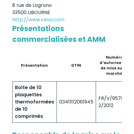
8 rue de Logrono
33500 LIBOURNE
http://www.ceva.com
Présentations
commercialisées et AMM
Numéro
d'autorisation
Présentation
GTIN
de mise sur le
marché
Boîte de 10
plaquettes
FR/V/9570281
thermoformées
03411112061945
2/2012
de 10
comprimés