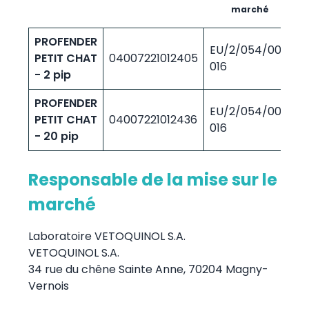
m
marché
PROFENDER
EU/2/054/001-
PETIT CHAT
04007221012405
7
016
- 2 pip
PROFENDER
EU/2/054/001-
PETIT CHAT
04007221012436
7
016
- 20 pip
Responsable de la mise sur le
marché
Laboratoire VETOQUINOL S.A.
VETOQUINOL S.A.
34 rue du chêne Sainte Anne, 70204 Magny-
Vernois