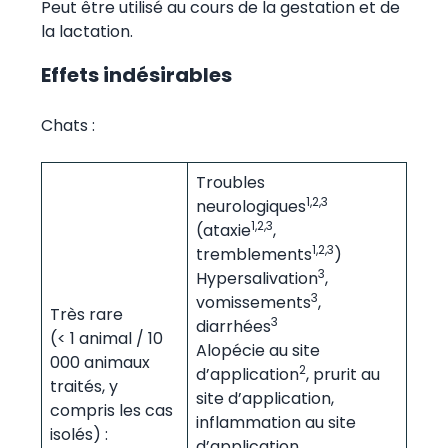
Peut être utilisé au cours de la gestation et de
la lactation.
Effets indésirables
Chats :
Troubles
1,2,3
neurologiques
1,2,3
(ataxie
,
1,2,3
tremblements
)
3
Hypersalivation
,
3
vomissements
,
Très rare
3
diarrhées
(< 1 animal / 10
Alopécie au site
000 animaux
2
d’application
, prurit au
traités, y
site d’application,
compris les cas
inflammation au site
isolés) :
d’application