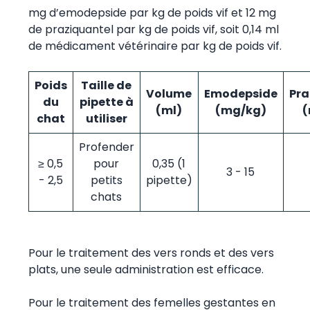
mg d’emodepside par kg de poids vif et 12 mg
de praziquantel par kg de poids vif, soit 0,14 ml
de médicament vétérinaire par kg de poids vif.
Poids
Taille de
Volume
Emodepside
Pra
du
pipette à
(ml)
(mg/kg)
(
chat
utiliser
Profender
≥ 0,5
pour
0,35 (1
3 - 15
- 2,5
petits
pipette)
chats
Pour le traitement des vers ronds et des vers
plats, une seule administration est efficace.
Pour le traitement des femelles gestantes en