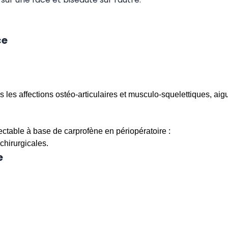
ce
s les affections ostéo-articulaires et musculo-squelettiques, ai
jectable à base de carprofène en périopératoire :
-chirurgicales.
e