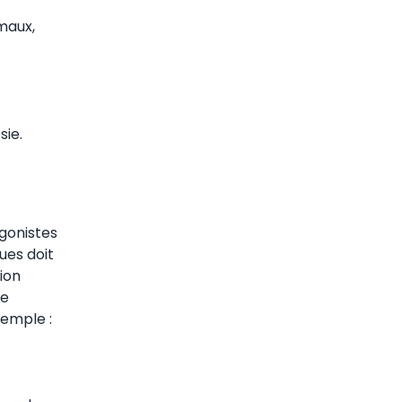
maux,
sie.
agonistes
ues doit
ion
de
xemple :