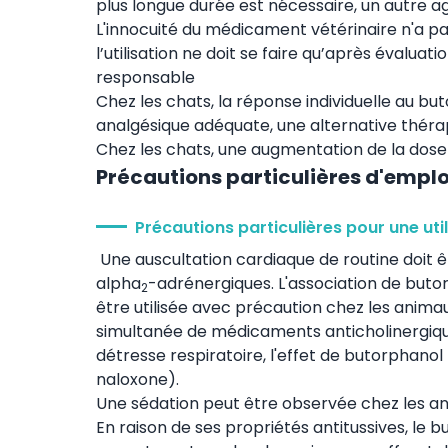
plus longue durée est nécessaire, un autre ag
L'innocuité du médicament vétérinaire n'a pa
l’utilisation ne doit se faire qu’après évalua
responsable
Chez les chats, la réponse individuelle au bu
analgésique adéquate, une alternative théra
Chez les chats, une augmentation de la dose 
Précautions particulières d'emplo
Précautions particulières pour une uti
Une auscultation cardiaque de routine doit êt
alpha
-adrénergiques. L'association de buto
2
être utilisée avec précaution chez les anima
simultanée de médicaments anticholinergique
détresse respiratoire, l'effet de butorphano
naloxone).
Une sédation peut être observée chez les an
En raison de ses propriétés antitussives, le b