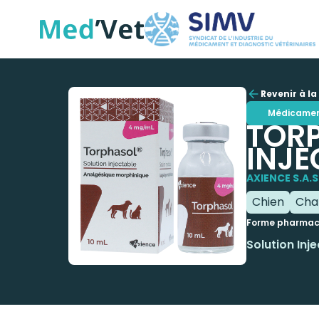
Revenir à la 
Médicame
TORP
INJE
AXIENCE S.A.S
Chien
Cha
Forme pharmac
Solution Inj