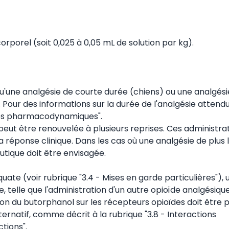
orporel (soit 0,025 à 0,05 mL de solution par kg).
squ'une analgésie de courte durée (chiens) ou une analgési
Pour des informations sur la durée de l'analgésie attend
iétés pharmacodynamiques".
eut être renouvelée à plusieurs reprises. Ces administra
a réponse clinique. Dans les cas où une analgésie de plus
utique doit être envisagée.
ate (voir rubrique "3.4 - Mises en garde particulières"), 
, telle que l'administration d'un autre opioïde analgésiqu
ion du butorphanol sur les récepteurs opioïdes doit être p
rnatif, comme décrit à la rubrique "3.8 - Interactions
tions".