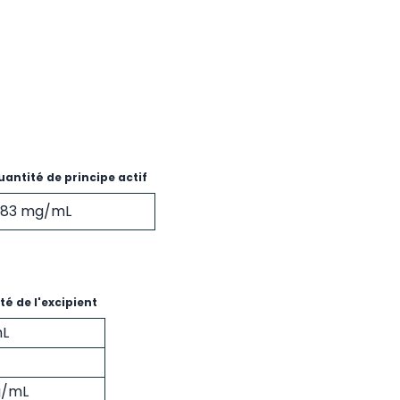
antité de principe actif
.83 mg/mL
é de l'excipient
L
g/mL