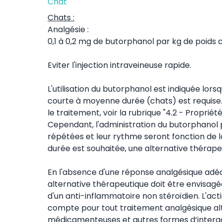
Chat
Chats :
Analgésie :
0,1 à 0,2 mg de butorphanol par kg de poids c
Eviter l'injection intraveineuse rapide.
L'utilisation du butorphanol est indiquée lor
courte à moyenne durée (chats) est requise. 
le traitement, voir la rubrique "4.2 - Propr
Cependant, l'administration du butorphanol p
répétées et leur rythme seront fonction de l
durée est souhaitée, une alternative thérape
En l'absence d'une réponse analgésique adéqu
alternative thérapeutique doit être envisagée
d'un anti-inflammatoire non stéroïdien. L'act
compte pour tout traitement analgésique alte
médicamenteuses et autres formes d’interac