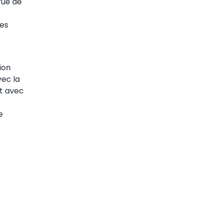
rue de
des
ion
vec la
ct avec
e
e