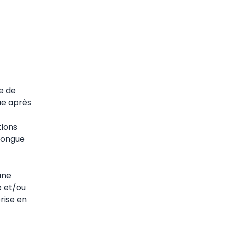
e de
ue après
tions
 longue
une
e et/ou
rise en