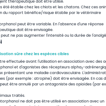
ent thérapeutique doit être utilisé.
s été établie chez les chiots et les chatons. Chez ces ani
tion du rapport bénéfice/risque établie par le vétérinaire
torphanol peut être variable. En l'absence d'une réponse
peutique doit être envisagée.
peut ne pas augmenter l'intensité ou la durée de l'analgé
i
lisation sûre chez les espèces cibles
re effectuée avant l'utilisation en association avec des 
rphanol et d'agonistes des récepteurs alpha
-adrénergiq
2
ux présentant une maladie cardiovasculaire. L'administrat
s (par exemple : atropine) doit être envisagée. En cas 
l peut être annulé par un antagoniste des opioïdes (par e
imaux traités.
utorphanol ne doit pas être utilisé en association avec un