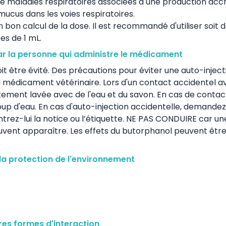
e maladies respiratoires associées à une production acc
ucus dans les voies respiratoires.
 bon calcul de la dose. Il est recommandé d'utiliser soit 
es de 1 mL.
ar la personne qui administre le médicament
it être évité. Des précautions pour éviter une auto-inject
du médicament vétérinaire. Lors d'un contact accidentel a
ement lavée avec de l'eau et du savon. En cas de conta
p d'eau. En cas d'auto-injection accidentelle, demandez
ez-lui la notice ou l’étiquette. NE PAS CONDUIRE car un
vent apparaître. Les effets du butorphanol peuvent êtr
la protection de l'environnement
es formes d'interaction