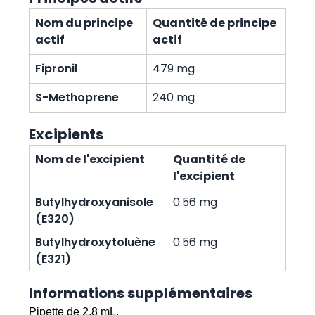
Nom du principe
Quantité de principe
actif
actif
Fipronil
479 mg
S-Methoprene
240 mg
Excipients
Nom de l'excipient
Quantité de
l'excipient
Butylhydroxyanisole
0.56 mg
(E320)
Butylhydroxytoluène
0.56 mg
(E321)
Informations supplémentaires
Pipette de 2,8 mL.