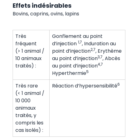
Effets indésirables
Bovins, caprins, ovins, lapins
Très
Gonflement au point
1,7
fréquent
d’injection
, Induration au
2,7
(> 1 animal /
point d’injection
, Erythème
3,7
10 animaux
au point d’injection
, Abcès
4,7
traités) :
au point d’injection
5
Hyperthermie
6
Très rare
Réaction d’hypersensibilité
(< 1 animal /
10 000
animaux
traités, y
compris les
cas isolés) :