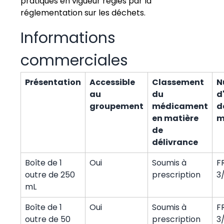
pratiques en vigueur régies par la
réglementation sur les déchets.
Informations
commerciales
Présentation
Accessible
Classement
N
au
du
d
groupement
médicament
d
en matière
m
de
délivrance
Boîte de 1
Oui
Soumis à
F
outre de 250
prescription
3
mL
Boîte de 1
Oui
Soumis à
F
outre de 50
prescription
3