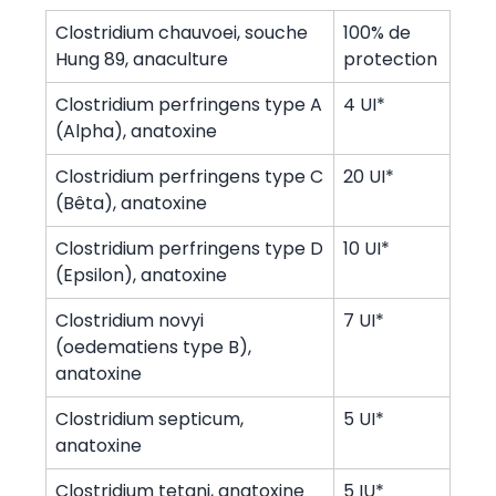
Clostridium chauvoei, souche
100% de
Hung 89, anaculture
protection
Clostridium perfringens type A
4 UI*
(Alpha), anatoxine
Clostridium perfringens type C
20 UI*
(Bêta), anatoxine
Clostridium perfringens type D
10 UI*
(Epsilon), anatoxine
Clostridium novyi
7 UI*
(oedematiens type B),
anatoxine
Clostridium septicum,
5 UI*
anatoxine
Clostridium tetani, anatoxine
5 IU*