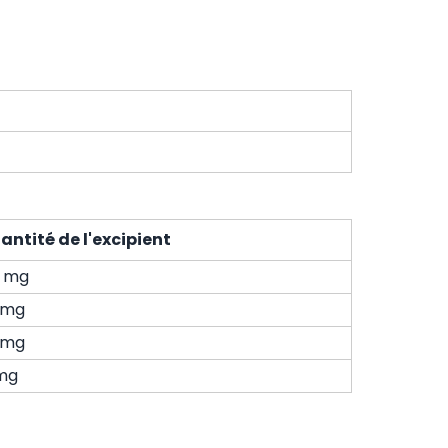
antité de l'excipient
9 mg
1 mg
1 mg
mg