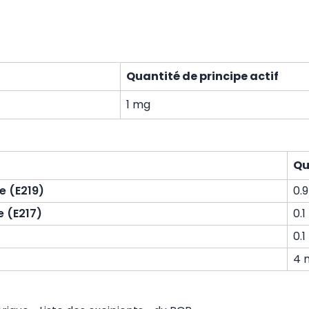
Quantité de principe actif
1 mg
Qu
e (E219)
0.
 (E217)
0.
0.
4 