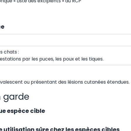
brique « Liste des excipients » du RCP
ce
s chats :
stations par les puces, les poux et les tiques.
nvalescent ou présentant des lésions cutanées étendues.
n garde
ue espèce cible
 utilisation sûre chez les espèces cibles