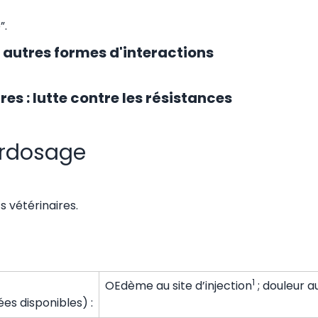
”.
autres formes d'interactions
es : lutte contre les résistances
surdosage
 vétérinaires.
1
OEdème au site d’injection
; douleur au
es disponibles) :