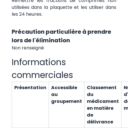
Remettre les fractions de comprimés non
utilisées dans la plaquette et les utiliser dans
les 24 heures.
Précaution particulière à prendre
lors de l'élimination
Non renseigné
Informations
commerciales
Présentation
Accessible
Classement
N
au
du
d
groupement
médicament
d
en matière
m
de
délivrance