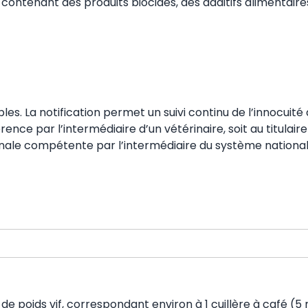
contenant des produits biocides, des additifs alimentaire
rables. La notification permet un suivi continu de l’innocui
ence par l’intermédiaire d’un vétérinaire, soit au titulair
ionale compétente par l’intermédiaire du système national d
de poids vif, correspondant environ à 1 cuillère à café (