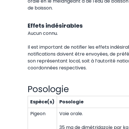
orale en le mélangeant à de l'eau de boisson 
de boisson.
Effets indésirables
Aucun connu.
Il est important de notifier les effets indési
notifications doivent être envoyées, de préfér
son représentant local, soit à l’autorité nat
coordonnées respectives.
Posologie
Espèce(s)
Posologie
Pigeon
Voie orale.
35 mg de dimétridazole par kg 