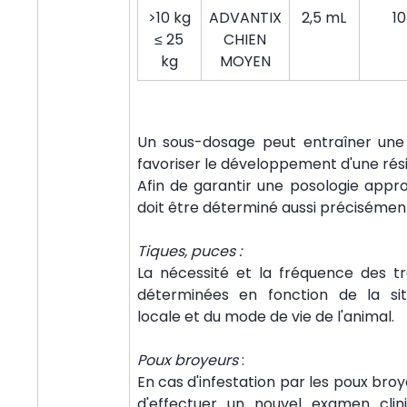
>10 kg
ADVANTIX
2,5 mL
10
≤ 25
CHIEN
kg
MOYEN
Un sous-dosage peut entraîner une ut
favoriser le développement d'une rés
Afin de garantir une posologie appro
doit être déterminé aussi précisément
Tiques, puces :
La nécessité et la fréquence des t
déterminées en fonction de la sit
locale et du mode de vie de l'animal.
Poux broyeurs
:
En cas d'infestation par les poux bro
d'effectuer un nouvel examen clin