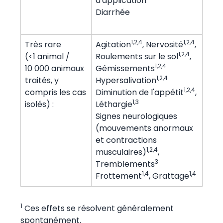
d'application
Diarrhée
1,2,4
1,2,4
Très rare
Agitation
, Nervosité
,
1,2,4
(<1 animal /
Roulements sur le sol
,
1,2,4
10 000 animaux
Gémissements
1,2,4
traités, y
Hypersalivation
1,2,4
compris les cas
Diminution de l'appétit
,
1,3
isolés) :
Léthargie
Signes neurologiques
(mouvements anormaux
et contractions
1,2,4
musculaires)
,
3
Tremblements
1,4
1,4
Frottement
, Grattage
1
Ces effets se résolvent généralement
spontanément.