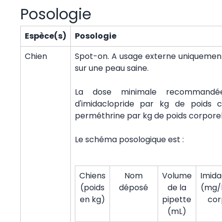
Posologie
Espèce(s)
Posologie
Chien
Spot-on. A usage externe uniquemen
sur une peau saine.
La dose minimale recommand
d'imidaclopride par kg de poids
perméthrine par kg de poids corporel
Le schéma posologique est :
Chiens
Nom
Volume
Imida
(poids
déposé
de la
(mg/
en kg)
pipette
cor
(mL)