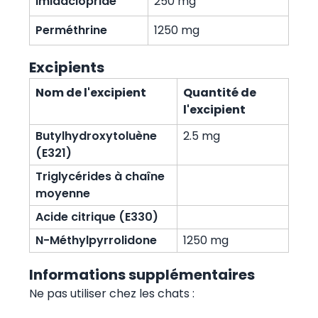
Imidaclopride
250 mg
Perméthrine
1250 mg
Excipients
Nom de l'excipient
Quantité de
l'excipient
Butylhydroxytoluène
2.5 mg
(E321)
Triglycérides à chaîne
moyenne
Acide citrique (E330)
N-Méthylpyrrolidone
1250 mg
Informations supplémentaires
Ne pas utiliser chez les chats :