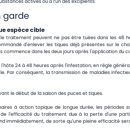
substances actives ou à l’un des excipients.
n garde
ue espèce cible
le traitement peuvent ne pas être tuées dans les 48 heur
recommandé d'enlever les tiques déjà présentes sur le ch
es commence dans les deux jours après l'application du col
'hôte 24 à 48 heures après l'infestation, en règle général
ble. Par conséquent, la transmission de maladies infecti
vant le début de la saison des puces et tiques.
res à action topique de longue durée, les périodes sa
de l'efficacité du traitement due à la perte d'une parti
rend immédiatement, de sorte qu'une pleine efficacité se