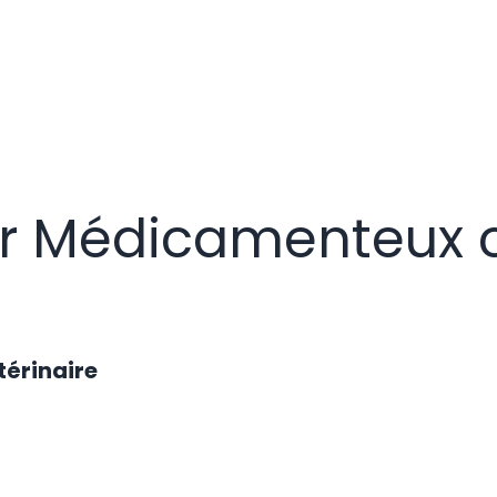
er Médicamenteux 
érinaire