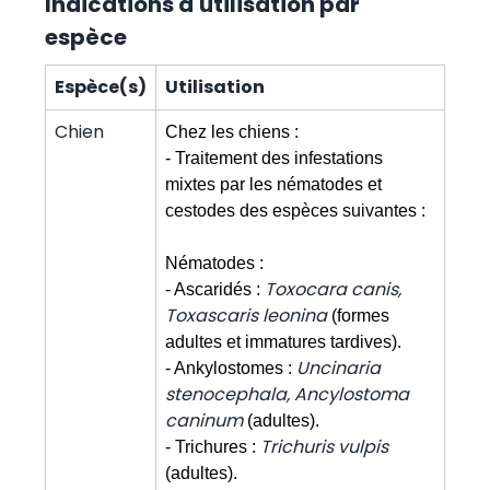
Indications d'utilisation par
espèce
Espèce(s)
Utilisation
Chien
Chez les chiens :
- Traitement des infestations
mixtes par les nématodes et
cestodes des espèces suivantes :
Nématodes :
Toxocara canis,
- Ascaridés :
Toxascaris leonina
(formes
adultes et immatures tardives).
Uncinaria
- Ankylostomes :
stenocephala, Ancylostoma
caninum
(adultes).
Trichuris vulpis
- Trichures :
(adultes).