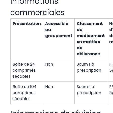
Informations
commerciales
Présentation
Accessible
Classement
N
au
du
d
groupement
médicament
d
en matière
m
de
délivrance
Boîte de 24
Non
Soumis à
F
comprimés
prescription
5
sécables
Boîte de 104
Non
Soumis à
F
comprimés
prescription
5
sécables