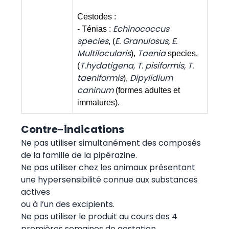
Cestodes :
Echinococcus
- Ténias :
species
E. Granulosus, E.
, (
Multilocularis
Taenia
),
species,
T.hydatigena, T. pisiformis, T.
(
taeniformis
Dipylidium
),
caninum
(formes adultes et
immatures).
Contre-indications
Ne pas utiliser simultanément des composés
de la famille de la pipérazine.
Ne pas utiliser chez les animaux présentant
une hypersensibilité connue aux substances
actives
ou à l’un des excipients.
Ne pas utiliser le produit au cours des 4
premières semaines de gestation.