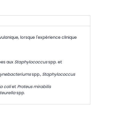
ulanique, lorsque l'expérience clinique
ées aux
Staphylococcus
spp. et
ynebacteriums
spp.,
Staphylococcus
a coli
et
Proteus mirabilis
teurella
spp.