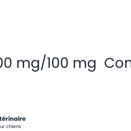
00 mg/100 mg Co
érinaire
r chiens