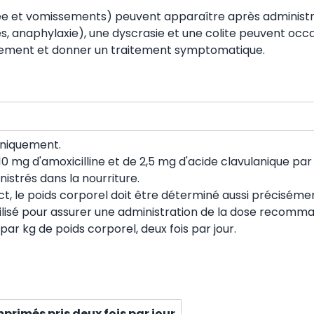
hée et vomissements) peuvent apparaître après administra
es, anaphylaxie), une dyscrasie et une colite peuvent oc
raitement et donner un traitement symptomatique.
uniquement.
mg d'amoxicilline et de 2,5 mg d'acide clavulanique par kg
strés dans la nourriture.
ct, le poids corporel doit être déterminé aussi précisémen
tilisé pour assurer une administration de la dose recomma
par kg de poids corporel, deux fois par jour.
rimés pris deux fois par jour