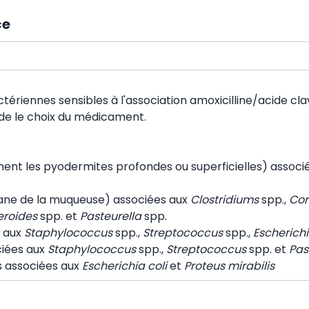
ce
tériennes sensibles à l'association amoxicilline/acide clav
lide le choix du médicament.
ent les pyodermites profondes ou superficielles) associ
ane de la muqueuse) associées aux
Clostridiums
spp.,
Cor
eroides
spp. et
Pasteurella
spp.
s aux
Staphylococcus
spp.,
Streptococcus
spp.,
Escherichi
ciées aux
Staphylococcus
spp.,
Streptococcus
spp. et
Pas
es associées aux
Escherichia coli
et
Proteus mirabilis