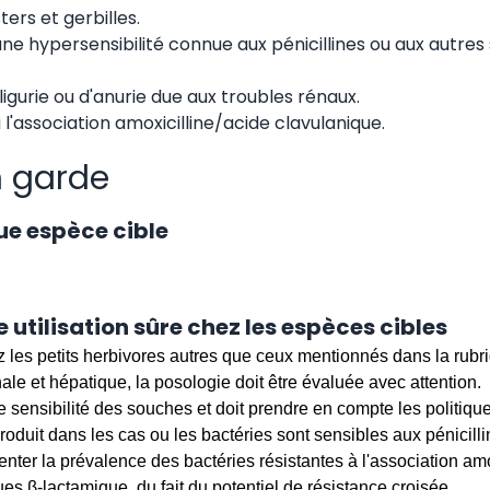
ters et gerbilles.
une hypersensibilité connue aux pénicillines ou aux autres
ligurie ou d'anurie due aux troubles rénaux.
l'association amoxicilline/acide clavulanique.
n garde
ue espèce cible
 utilisation sûre chez les espèces cibles
z les petits herbivores autres que ceux mentionnés dans la rubri
le et hépatique, la posologie doit être évaluée avec attention.
de sensibilité des souches et doit prendre en compte les politiques
produit dans les cas ou les bactéries sont sensibles aux pénicillin
nter la prévalence des bactéries résistantes à l'association amo
ques β-lactamique, du fait du potentiel de résistance croisée.