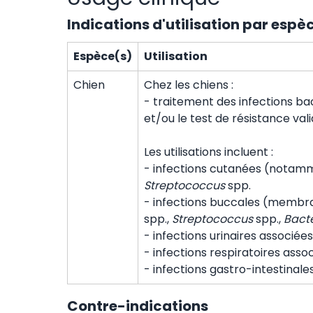
Indications d'utilisation par espè
Espèce(s)
Utilisation
Chien
Chez les chiens :
- traitement des infections bac
et/ou le test de résistance va
Les utilisations incluent :
- infections cutanées (notamm
Streptococcus
spp.
- infections buccales (membr
spp.,
Streptococcus
spp.,
Bact
- infections urinaires associée
- infections respiratoires asso
- infections gastro-intestinal
Contre-indications