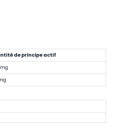
tité de principe actif
 mg
 mg