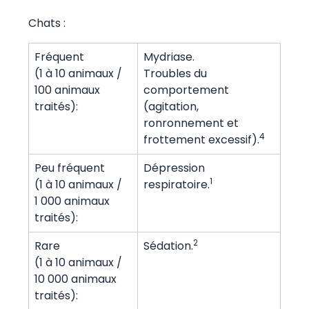
Chats :
Fréquent
Mydriase.
(1 à 10 animaux /
Troubles du
100 animaux
comportement
traités):
(agitation,
ronronnement et
4
frottement excessif).
Peu fréquent
Dépression
1
(1 à 10 animaux /
respiratoire.
1 000 animaux
traités):
2
Rare
Sédation.
(1 à 10 animaux /
10 000 animaux
traités):