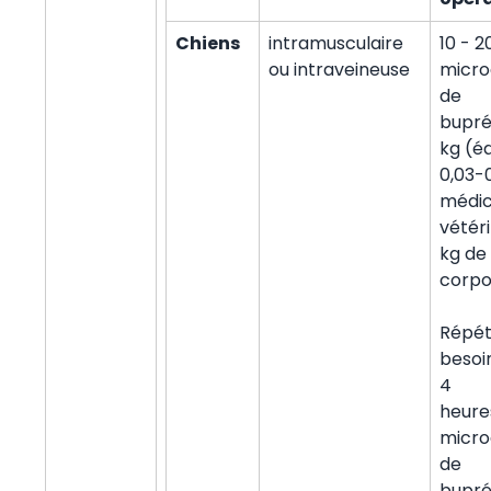
Chiens
intramusculaire
10 - 2
ou intraveineuse
micr
de
bupré
kg (éq
0,03-
médi
vétéri
kg de
corpo
Répéte
besoi
4
heure
micr
de
bupré