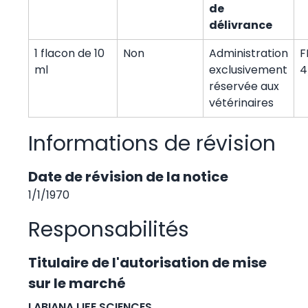
de
délivrance
1 flacon de 10
Non
Administration
F
ml
exclusivement
4
réservée aux
vétérinaires
Informations de révision
Date de révision de la notice
1/1/1970
Responsabilités
Titulaire de l'autorisation de mise
sur le marché
LABIANA LIFE SCIENCES