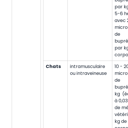
par k
5-6 h
avec 
micr
de
bupré
par k
corpo
Chats
intramusculaire
10 - 2
ou intraveineuse
micr
de
bupré
kg (é
à 0,0
de m
vétéri
kg de