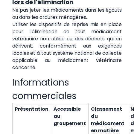
lors de l'élimination
Ne pas jeter les médicaments dans les égouts
ou dans les ordures ménagères.
Utiliser les dispositifs de reprise mis en place
pour l’élimination de tout médicament
vétérinaire non utilisé ou des déchets qui en
dérivent, conformément aux exigences
locales et à tout système national de collecte
applicable au médicament vétérinaire
concerné.
Informations
commerciales
Présentation
Accessible
Classement
N
au
du
d
groupement
médicament
d
en matière
m