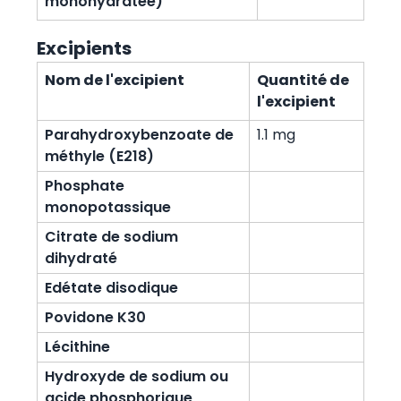
monohydratée)
Excipients
Nom de l'excipient
Quantité de
l'excipient
Parahydroxybenzoate de
1.1 mg
méthyle (E218)
Phosphate
monopotassique
Citrate de sodium
dihydraté
Edétate disodique
Povidone K30
Lécithine
Hydroxyde de sodium ou
acide phosphorique