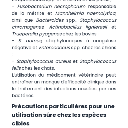
-
Fusobacterium necrophorum
responsable
de la métrite et
Mannheimia haemolytica
,
ainsi que
Bacteroides
spp.,
Staphylococcus
chromogenes
,
Actinobacillus lignieresii
et
Trueperella pyogenes
chez les bovins ;
-
S. aureus
, staphylocoques à coagulase
négative et
Enterococcus
spp. chez les chiens
;
-
Staphylococcus aureus
et
Staphylococcus
felis
chez les chats.
L'utilisation du médicament vétérinaire peut
entraîner un manque d'efficacité clinique dans
le traitement des infections causées par ces
bactéries.
Précautions particulières pour une
utilisation sûre chez les espèces
cibles